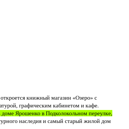
откроется книжный магазин «Озеро» с
атурой, графическим кабинетом и кафе.
в доме Ярошенко в Подколокольном переулке,
ьтурного наследия и самый старый жилой дом