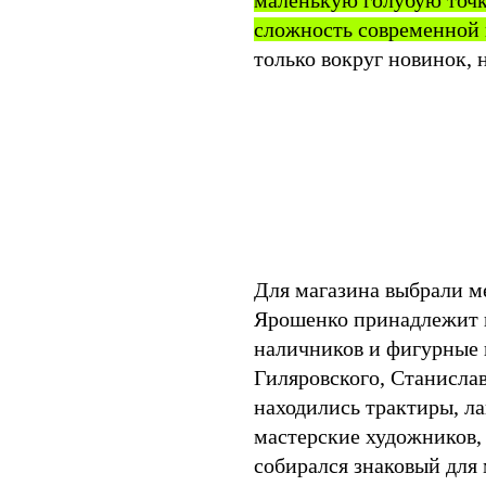
маленькую голубую точку
сложность современной
только вокруг новинок, 
Для магазина выбрали м
Ярошенко принадлежит п
наличников и фигурные 
Гиляровского, Станисла
находились трактиры, л
мастерские художников, 
собирался знаковый для