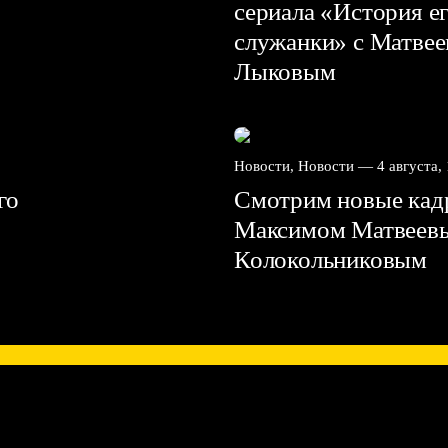
сериала «История е
служанки» с Матве
Лыковым
Новости, Новости —
4 августа,
го
Смотрим новые кадр
Максимом Матвеев
Колокольниковым