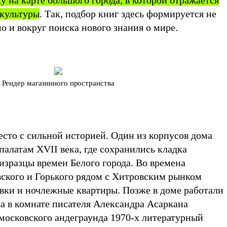
 на карте большого города, в которой отражается
 культуры
. Так, подбор книг здесь формируется не
но и вокруг поиска нового знания о мире.
Рендер магазинного пространства
есто с сильной историей. Один из корпусов дома
алатам XVII века, где сохранились кладка
изразцы времен Белого города. Во времена
вского и Горького рядом с Хитровским рынком
авки и ночлежные квартиры. Позже в доме работали
а в комнате писателя Александра Асаркана
 московского андеграунда 1970-х литературный