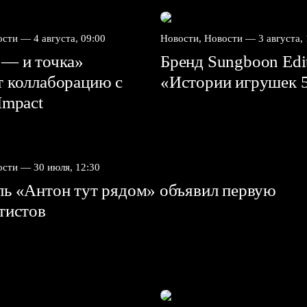
вости —
4 августа, 09:00
Новости, Новости —
3 августа,
 — и точка»
Бренд Sungboon Edi
т коллаборацию с
«Истории игрушек 
mpact⁠⁠
вости —
30 июля, 12:30
ль «Антон тут рядом» объявил первую
ртистов