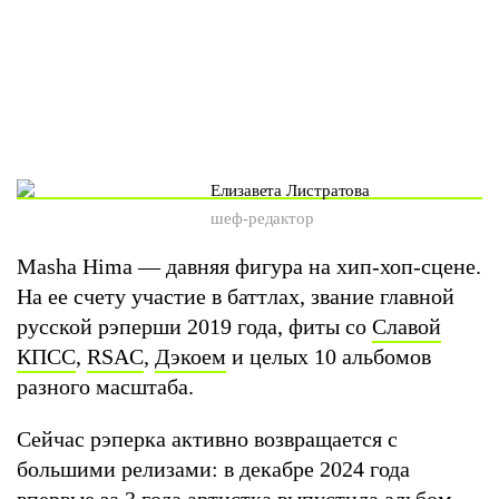
Елизавета Листратова
шеф-редактор
Masha Hima — давняя фигура на хип-хоп-сцене.
На ее счету участие в баттлах, звание главной
русской рэперши 2019 года, фиты со
Славой
КПСС
,
RSAC
,
Дэкоем
и целых 10 альбомов
разного масштаба.
Сейчас рэперка активно возвращается с
большими релизами: в декабре 2024 года
впервые за 3 года артистка выпустила альбом