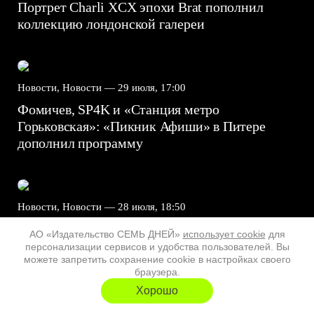
Портрет Charli XCX эпохи Brat пополнил
коллекцию лондонской галереи
Новости, Новости —
29 июля, 17:00
Фомичев, SP4K и «Станция метро
Горьковская»: «Пикник Афиши» в Питере
дополнил программу
Новости, Новости —
28 июля, 18:50
Profusion выпустил косметику по
АО «Издательство СЕМЬ ДНЕЙ»
использует cookie
для
мультфильмам Nickelodeon
персонализации сервисов и удобства пользователей. Вы
можете запретить сохранение cookie в настройках своего
браузера.
Хорошо
Новости, Новости —
28 июля, 18:00