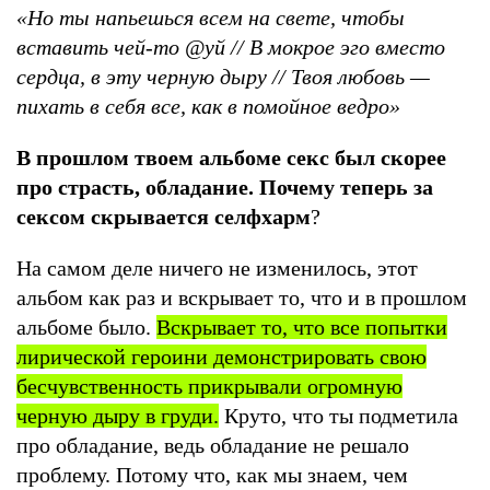
«Но ты напьешься всем на свете, чтобы
вставить чей-то @уй // В мокрое эго вместо
сердца, в эту черную дыру // Твоя любовь —
пихать в себя все, как в помойное ведро»
В прошлом твоем альбоме секс был скорее
про страсть, обладание. Почему теперь за
сексом скрывается селфхарм
?
На самом деле ничего не изменилось, этот
альбом как раз и вскрывает то, что и в прошлом
альбоме было.
Вскрывает то, что все попытки
лирической героини демонстрировать свою
бесчувственность прикрывали огромную
черную дыру в груди.
Круто, что ты подметила
про обладание, ведь обладание не решало
проблему. Потому что, как мы знаем, чем