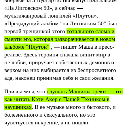
«На Лиговском 50», а сейчас —
мультижанровый лонгплей «Плутон».
«Предыдущий альбом "на Лиговском 50" был
первой трещинкой этого
тотального слома и
смерти эго, которая разворачивается в новом
альбоме “Плутон”
, — пишет Маша в пресс-
релизе. Здесь героиня сначала винит мир в
нелюбви, приручает собственных демонов и
верхом на них выбирается из беспросветного
ада, наконец принимая себя и свои желания.
Признаемся, что
слушать Машины треки — это
как читать Кэти Акер с Пашей Техником в
наушниках
. В ее музыке много и бытового, и
болезненного и сексуального, но это
чувствуется искренне, а не пошло.