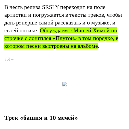
В честь релиза SRSLY переходит на поле
артистки и погружается в тексты треков, чтобы
дать рэперше самой рассказать и о музыке, и
своей оптике.
Обсуждаем с Машей Химой по
строчке с лонгплея «Плутон» в том порядке, в
котором песни выстроены на альбоме
.
18+
Трек «башня и 10 мечей»