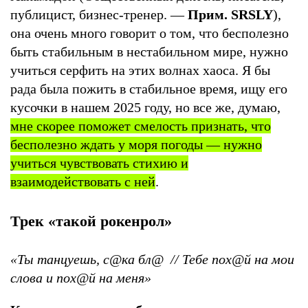
публицист, бизнес-тренер. —
Прим. SRSLY
),
она очень много говорит о том, что бесполезно
быть стабильным в нестабильном мире, нужно
учиться серфить на этих волнах хаоса. Я бы
рада была пожить в стабильное время, ищу его
кусочки в нашем 2025 году, но все же, думаю,
мне скорее поможет смелость признать, что
бесполезно ждать у моря погоды — нужно
учиться чувствовать стихию и
взаимодействовать с ней
.
Трек «такой рокенрол»
«Ты танцуешь, с@ка бл@ // Тебе пох@й на мои
слова и пох@й на меня»