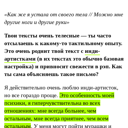
«Как же я устала от своего тела // Можно мне
другие ноги и другие руки»
Твои тексты очень телесные — ты часто
отсылаешь к какому-то тактильному опыту.
Это очень роднит твой текст с
инди-
артистками
(в их текстах это обычно базовая
настройка) и привносит свежести в рэп. Как
ты сама объясняешь такое письмо?
Я действительно очень люблю инди-артисток,
но все гораздо проще.
Это особенность моей
психики, я гиперчувствительна во всех
отношениях: мне всегда больнее, чем
остальным, мне всегда приятнее, чем всем
остальным
. У меня могут пойти мурашки и