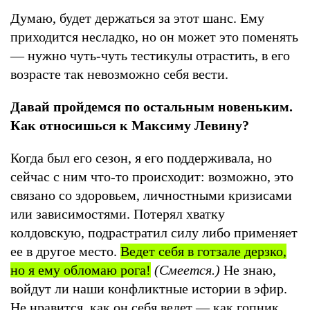
Думаю, будет держаться за этот шанс. Ему
приходится несладко, но он может это поменять
— нужно чуть-чуть тестикулы отрастить, в его
возрасте так невозможно себя вести.
Давай пройдемся по остальным новеньким.
Как относишься к Максиму Левину?
Когда был его сезон, я его поддерживала, но
сейчас с ним что-то происходит: возможно, это
связано со здоровьем, личностными кризисами
или зависимостями. Потерял хватку
колдовскую, подрастратил силу либо применяет
ее в другое место.
Ведет себя в готзале дерзко,
но я ему обломаю рога!
(Смеется.)
Не знаю,
войдут ли наши конфликтные истории в эфир.
Не нравится, как он себя ведет — как гопник.