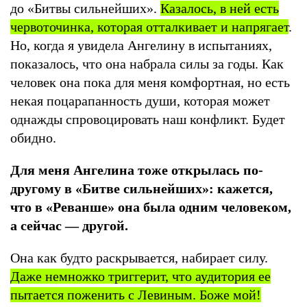
до «Битвы сильнейших».
Казалось, в ней есть
червоточинка, которая отталкивает и напрягает
.
Но, когда я увидела Ангелину в испытаниях,
показалось, что она набрала силы за годы. Как
человек она пока для меня комфортная, но есть
некая поцарапанность души, которая может
однажды спровоцировать наш конфликт. Будет
обидно.
Для меня Ангелина тоже открылась по-
другому в «Битве сильнейших»: кажется,
что в «Реванше» она была одним человеком,
а сейчас — другой.
Она как будто раскрывается, набирает силу.
Даже немножко триггерит, что аудитория ее
пытается поженить с Левиным. Боже мой!