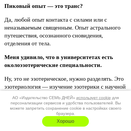
Пиковый опыт — это транс?
Да, любой опыт контакта с силами или с
неназываемым священным. Опыт астрального
путешествия, осознанного сновидения,
отделения от тела.
Меня удивило, что в университетах есть
околоэзотерические специальности.
Ну, это не эзотерическое, нужно разделять. Это
эзотериология — изучение эзотерики с научной
точки зрения эзотерики.
Эзотерик
АО «Издательство СЕМЬ ДНЕЙ»
использует cookie
для
соприкасается, эзотериолог изучает того, кто
персонализации сервисов и удобства пользователей. Вы
можете запретить сохранение cookie в настройках своего
соприкасается
. А я как червяк, который поедает
браузера.
яблоко и снаружи и изнутри.
(Смеется.)
Хорошо