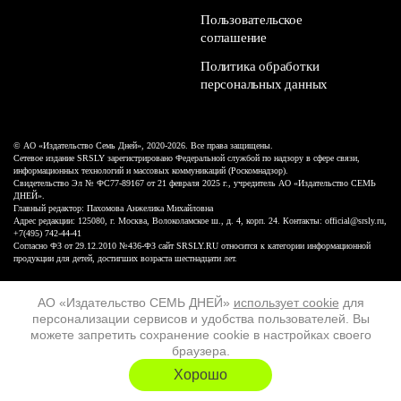
Пользовательское
соглашение
Политика обработки
персональных данных
© АО «Издательство Семь Дней», 2020-2026. Все права защищены.
Сетевое издание SRSLY зарегистрировано Федеральной службой по надзору в сфере связи,
информационных технологий и массовых коммуникаций (Роскомнадзор).
Свидетельство Эл № ФС77-89167 от 21 февраля 2025 г., учредитель АО «Издательство СЕМЬ
ДНЕЙ».
Главный редактор: Пахомова Анжелика Михайловна
Адрес редакции: 125080, г. Москва, Волоколамское ш., д. 4, корп. 24. Контакты: official@srsly.ru,
+7(495) 742-44-41
Согласно ФЗ от 29.12.2010 №436-ФЗ сайт SRSLY.RU относится к категории информационной
продукции для детей, достигших возраста шестнадцати лет.
Design by White Russian
АО «Издательство СЕМЬ ДНЕЙ»
использует cookie
для
персонализации сервисов и удобства пользователей. Вы
16+
можете запретить сохранение cookie в настройках своего
браузера.
ХОЧУ ЕЩЁ
Хорошо