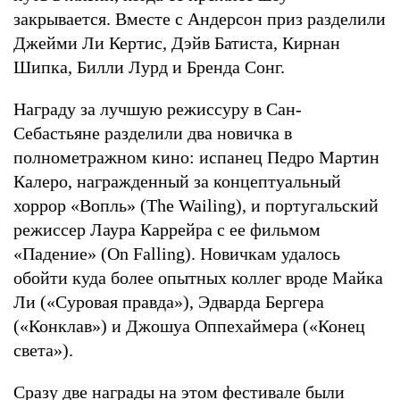
закрывается. Вместе с Андерсон приз разделили
Джейми Ли Кертис, Дэйв Батиста, Кирнан
Шипка, Билли Лурд и Бренда Сонг.
Награду за лучшую режиссуру в Сан-
Себастьяне разделили два новичка в
полнометражном кино: испанец Педро Мартин
Калеро, награжденный за концептуальный
хоррор «Вопль» (The Wailing), и португальский
режиссер Лаура Каррейра с ее фильмом
«Падение» (On Falling). Новичкам удалось
обойти куда более опытных коллег вроде Майка
Ли («Суровая правда»), Эдварда Бергера
(«Конклав») и Джошуа Оппехаймера («Конец
света»).
Сразу две награды на этом фестивале были