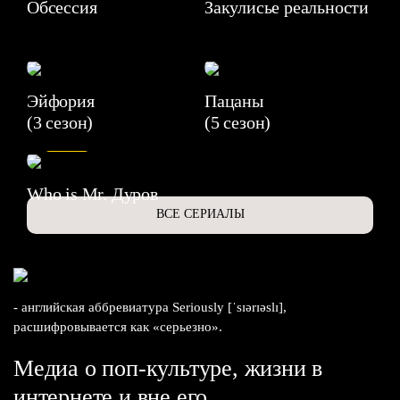
Обсессия
Закулисье реальности
Эйфория
Пацаны
(3 сезон)
(5 сезон)
6.3
Who is Mr. Дуров
ВСЕ СЕРИАЛЫ
- английская аббревиатура Seriously [ˈsɪərɪəslɪ],
расшифровывается как «серьезно».
Медиа о поп-культуре, жизни в
интернете и вне его.