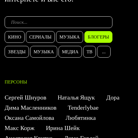
КИНО
СЕРИАЛЫ
МУЗЫКА
БЛОГЕРЫ
ЗВЕЗДЫ
МУЗЫКА
МЕДИА
ТВ
...
ПЕРСОНЫ
Сергей Шнуров
Наталья Ящук
Дора
Дима Масленников
Tenderlybae
Оксана Самойлова
Любятинка
Макс Корж
Ирина Шейк
Анастасия Квитко
Дима Гордей