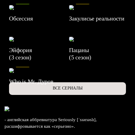
Обсессия
Закулисье реальности
Эйфория
Пацаны
(3 сезон)
(5 сезон)
6.3
Who is Mr. Дуров
ВСЕ СЕРИАЛЫ
- английская аббревиатура Seriously [ˈsɪərɪəslɪ],
расшифровывается как «серьезно».