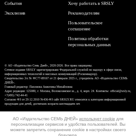
События
Хочу работать в SRSLY
Эксклюзив
Рекламодателям
Пользовательское
соглашение
Политика обработки
персональных данных
© АО «Издательство Семь Дней», 2020-2026. Все права защищены.
Сетевое издание SRSLY зарегистрировано Федеральной службой по надзору в сфере связи,
информационных технологий и массовых коммуникаций (Роскомнадзор).
Свидетельство Эл № ФС77-89167 от 21 февраля 2025 г., учредитель АО «Издательство СЕМЬ
ДНЕЙ».
Главный редактор: Пахомова Анжелика Михайловна
Адрес редакции: 125080, г. Москва, Волоколамское ш., д. 4, корп. 24. Контакты: official@srsly.ru,
+7(495) 742-44-41
Согласно ФЗ от 29.12.2010 №436-ФЗ сайт SRSLY.RU относится к категории информационной
продукции для детей, достигших возраста шестнадцати лет.
Design by White Russian
АО «Издательство СЕМЬ ДНЕЙ»
использует cookie
для
персонализации сервисов и удобства пользователей. Вы
16+
можете запретить сохранение cookie в настройках своего
браузера.