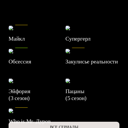
7.5
Майкл
Супергерл
8.2
7.1
Обсессия
Закулисье реальности
Эйфория
Пацаны
(3 сезон)
(5 сезон)
6.3
Who is Mr. Дуров
ВСЕ СЕРИАЛЫ