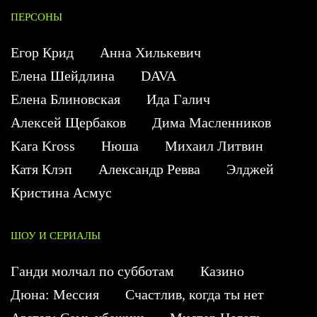
ПЕРСОНЫ
Егор Крид
Анна Хилькевич
Елена Шейдлина
DAVA
Елена Блиновская
Ида Галич
Алексей Щербаков
Дима Масленников
Kara Kross
Нюша
Михаил Литвин
Катя Клэп
Александр Ревва
Элджей
Кристина Асмус
ШОУ И СЕРИАЛЫ
Ганди молчал по субботам
Казино
Дюна: Мессия
Счастлив, когда ты нет