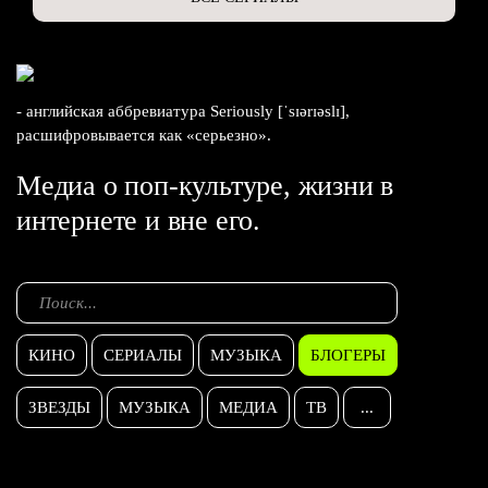
- английская аббревиатура Seriously [ˈsɪərɪəslɪ],
расшифровывается как «серьезно».
Медиа о поп-культуре, жизни в
интернете и вне его.
КИНО
СЕРИАЛЫ
МУЗЫКА
БЛОГЕРЫ
ЗВЕЗДЫ
МУЗЫКА
МЕДИА
ТВ
...