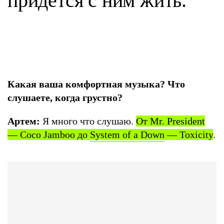
придется с ним жить.
Какая ваша комфортная музыка? Что
слушаете, когда грустно?
Артем:
Я много что слушаю.
От Mr. President
— Coco Jamboo до
System of a Down
— Toxicity
.