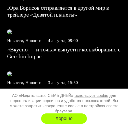
Юра Борисов отправляется в другой мир в
трейлере «Девятой планеты»
Новости, Новости —
4 августа, 09:00
«Вкусно — и точка» выпустит коллаборацию с
Genshin Impact⁠⁠
Новости, Новости —
3 августа, 15:50
Бренд Sungboon Editor выпустил косметику по
АО «Издательство СЕМЬ ДНЕЙ»
использует cookie
для
«Истории игрушек 5»
персонализации сервисов и удобства пользователей. Вы
можете запретить сохранение cookie в настройках своего
браузера.
Хорошо
Новости, Новости —
30 июля, 13:45