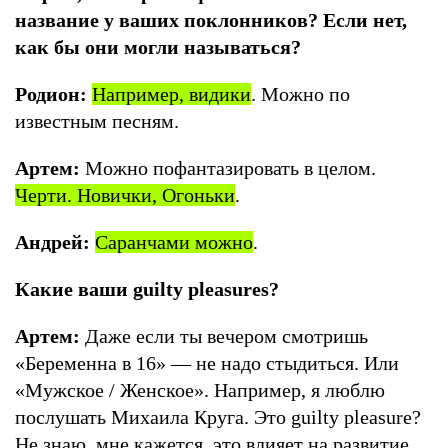
название у ваших поклонников? Если нет,
как бы они могли называться?
Родион:
Например, видики
. Можно по
известным песням.
Артем:
Можно пофантазировать в целом.
Черти. Новички, Огоньки
.
Андрей:
Саранчами можно
.
Какие ваши guilty pleasures?
Артем:
Даже если ты вечером смотришь
«Беременна в 16» — не надо стыдиться. Или
«Мужское / Женское». Например, я люблю
послушать Михаила Круга. Это guilty pleasure?
Не знаю, мне кажется, это влияет на развитие