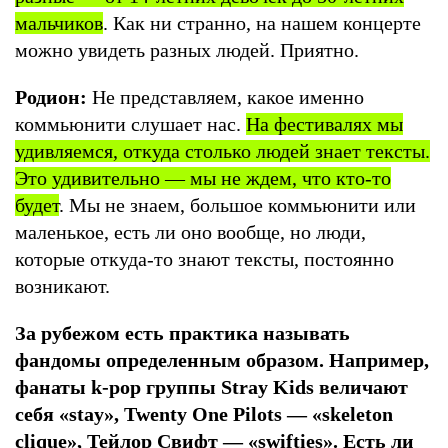
мальчиков
. Как ни странно, на нашем концерте
можно увидеть разных людей. Приятно.
Родион:
Не представляем, какое именно
коммьюнити слушает нас.
На фестивалях мы
удивляемся, откуда столько людей знает тексты.
Это удивительно — мы не ждем, что кто-то
будет
. Мы не знаем, большое коммьюнити или
маленькое, есть ли оно вообще, но люди,
которые откуда-то знают тексты, постоянно
возникают.
За рубежом есть практика называть
фандомы определенным образом. Например,
фанаты k-pop группы Stray Kids величают
себя «stay», Twenty One Pilots — «skeleton
clique», Тейлор Свифт — «swifties». Есть ли