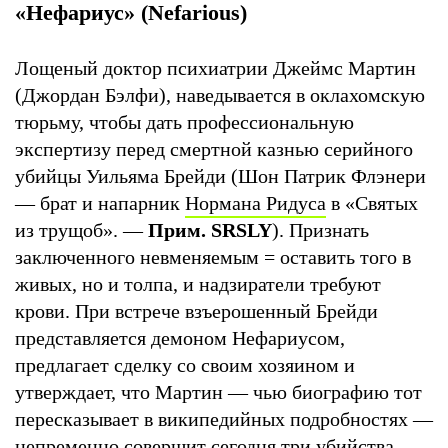
«Нефариус» (Nefarious)
Лощеный доктор психиатрии Джеймс Мартин
(Джордан Бэлфи), наведывается в оклахомскую
тюрьму, чтобы дать профессиональную
экспертизу перед смертной казнью серийного
убийцы Уильяма Брейди (Шон Патрик Флэнери
— брат и напарник
Нормана Ридуса
в «Святых
из трущоб». —
Прим. SRSLY
). Признать
заключенного невменяемым = оставить того в
живых, но и толпа, и надзиратели требуют
крови. При встрече взъерошенный Брейди
представляется демоном Нефариусом,
предлагает сделку со своим хозяином и
утверждает, что Мартин — чью биографию тот
пересказывает в википедийных подробностях —
непременно совершит сегодня три убийства.