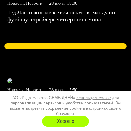
Новости, Новости —
28 июля, 18:00
Тед Лассо возглавляет женскую команду по
футболу в трейлере четвертого сезона
Новости, Новости —
28 июля, 17:50
АО «Издательство СЕМЬ ДНЕЙ»
использует cookie
для
Драма «Фьорд» с Себастианом Стэном
персонализации сервисов и удобства пользователей. Вы
получила трейлер
можете запретить сохранение cookie в настройках своего
браузера.
Хорошо