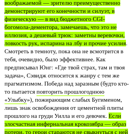
воображаемой — зрителю преимущественно
демонстрируют его конечности и силуэт, в
физическую — в вид бюджетного CGI-
богомола-дементора, замечаешь, что это не
иллюзия, а дешевый трюк: заметны веревочки,
ловкость рук, испарина на лбу и прочие усилия
.
Смотреть в темноту, пока она не всмотрится в
тебя, очевидно, было эффективнее. Как
предписывал Юнг: «Где твой страх, там и твоя
задача», Сэвидж относится к жанру с тем же
прагматизмом. Победа над заразным (будто кто-
то пытается
повторить прошлогоднюю
«Улыбку
»), пожирающим слабых Бугименом,
лишь знак освобождения от цементной плиты
прошлого на груди Уилла и его девочек.
Если
злосчастная инфернальная крокозябра — образ
потери, то герои стараются не свыкнуться с ней