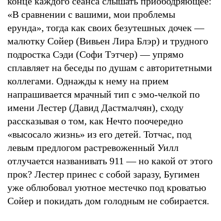
конце каждого сеанса слышать приободряющее:
«В сравнении с вашими, мои проблемы
ерунда», тогда как своих безутешных дочек —
малютку Сойер (Вивьен Лира Блэр) и трудного
подростка Сэди (Софи Тэтчер) — упрямо
сплавляет на беседы по душам с авторитетными
коллегами. Однажды к нему на прием
напрашивается мрачный тип с эмо-челкой по
имени Лестер (Давид Дастмалчян), сходу
рассказывая о том, как Нечто поочередно
«высосало жизнь» из его детей. Тотчас, под
левым предлогом растревоженный Уилл
отлучается названивать 911 — но какой от этого
прок? Лестер принес с собой заразу, Бугимен
уже облюбовал уютное местечко под кроватью
Сойер и покидать дом голодным не собирается.