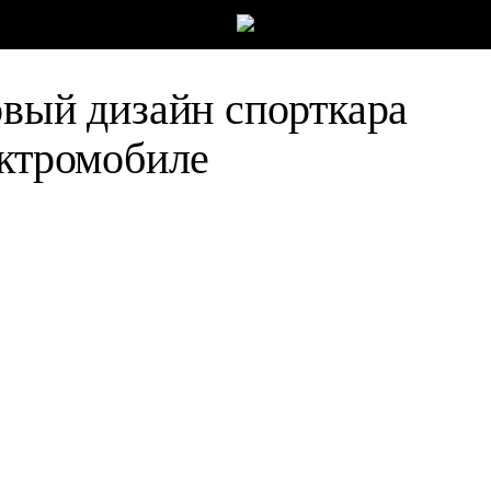
овый дизайн спорткара
ектромобиле