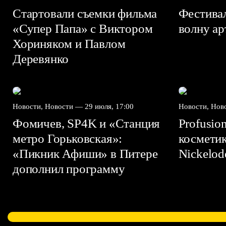
Стартовали съемки фильма
Фестива
«Супер Папа» с Виктором
волну а
Хориняком и Павлом
Деревянко
Новости, Новости —
29 июля, 17:00
Новости, Но
Фомичев, SP4K и «Станция
Profusio
метро Горьковская»:
космети
«Пикник Афиши» в Питере
Nickelo
дополнил программу