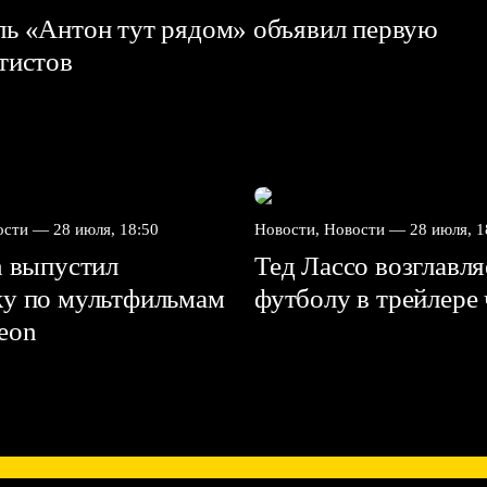
ль «Антон тут рядом» объявил первую
ртистов
вости —
28 июля, 18:50
Новости, Новости —
28 июля, 1
n выпустил
Тед Лассо возглавл
ку по мультфильмам
футболу в трейлере
deon