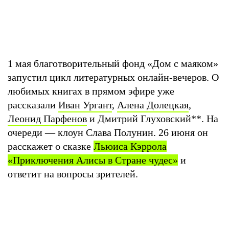
1 мая благотворительный фонд «Дом с маяком»
запустил цикл литературных онлайн-вечеров. О
любимых книгах в прямом эфире уже
рассказали
Иван Ургант
,
Алена Долецкая
,
Леонид Парфенов
и Дмитрий Глуховский
**
. На
очереди — клоун Слава Полунин. 26 июня он
расскажет о сказке
Льюиса Кэррола
«Приключения Алисы в Стране чудес»
и
ответит на вопросы зрителей.