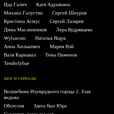
Ида Галич
Катя Адушкина
Михаил Галустян
Сергей Шнуров
Кристина Асмус
Сергей Лазарев
Дима Масленников
Лера Кудрявцева
Wylsacom
Наталья Ящук
Анна Хилькевич
Мария Вэй
Валя Карнавал
Тема Пименов
Tenderlybae
ШОУ И СЕРИАЛЫ
Волшебник Изумрудного города 2. Злая
ведьма
Обсессия
Здесь был Юра
Счастлив, когда ты нет