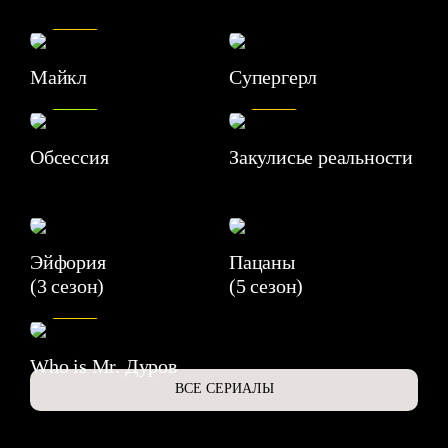
7.5
Майкл
Супергерл
8.2
7.1
Обсессия
Закулисье реальности
Эйфория
Пацаны
(3 сезон)
(5 сезон)
6.3
Who is Mr. Дуров
ВСЕ СЕРИАЛЫ