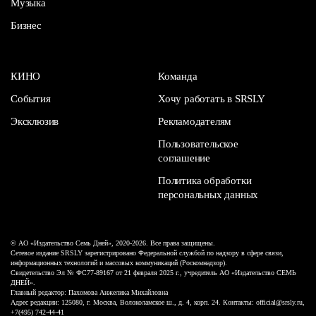
Музыка
Бизнес
КИНО
Команда
События
Хочу работать в SRSLY
Эксклюзив
Рекламодателям
Пользовательское
соглашение
Политика обработки
персональных данных
© АО «Издательство Семь Дней», 2020-2026. Все права защищены.
Сетевое издание SRSLY зарегистрировано Федеральной службой по надзору в сфере связи,
информационных технологий и массовых коммуникаций (Роскомнадзор).
Свидетельство Эл № ФС77-89167 от 21 февраля 2025 г., учредитель АО «Издательство СЕМЬ
ДНЕЙ».
Главный редактор: Пахомова Анжелика Михайловна
Адрес редакции: 125080, г. Москва, Волоколамское ш., д. 4, корп. 24. Контакты: official@srsly.ru,
+7(495) 742-44-41