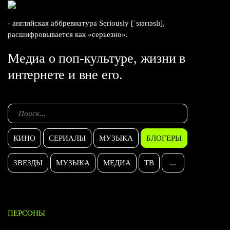
- английская аббревиатура Seriously [ˈsɪərɪəslɪ],
расшифровывается как «серьезно».
Медиа о поп-культуре, жизни в
интернете и вне его.
КИНО
СЕРИАЛЫ
МУЗЫКА
БЛОГЕРЫ
ЗВЕЗДЫ
МУЗЫКА
МЕДИА
ТВ
...
ПЕРСОНЫ