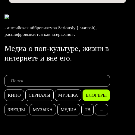
- английская аббревиатура Seriously [ˈsɪərɪəslɪ],
расшифровывается как «серьезно».
Медиа о поп-культуре, жизни в
интернете и вне его.
КИНО
СЕРИАЛЫ
МУЗЫКА
БЛОГЕРЫ
ЗВЕЗДЫ
МУЗЫКА
МЕДИА
ТВ
...