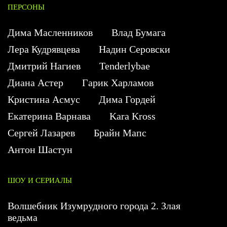
ПЕРСОНЫ
Дима Масленников
Влад Бумага
Лера Кудрявцева
Надин Серовски
Дмитрий Нагиев
Tenderlybae
Диана Астер
Гарик Харламов
Кристина Асмус
Дима Гордей
Екатерина Варнава
Kara Kross
Сергей Лазарев
Брайн Мапс
Антон Шастун
ШОУ И СЕРИАЛЫ
Волшебник Изумрудного города 2. Злая
ведьма