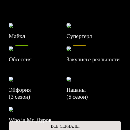
7.5
Майкл
Супергерл
8.2
7.1
Обсессия
Закулисье реальности
Эйфория
Пацаны
(3 сезон)
(5 сезон)
6.3
Who is Mr. Дуров
ВСЕ СЕРИАЛЫ