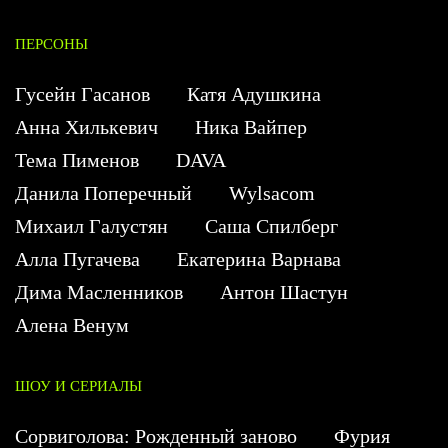
ПЕРСОНЫ
Гусейн Гасанов
Катя Адушкина
Анна Хилькевич
Ника Вайпер
Тема Пименов
DAVA
Данила Поперечный
Wylsacom
Михаил Галустян
Саша Спилберг
Алла Пугачева
Екатерина Варнава
Дима Масленников
Антон Шастун
Алена Венум
ШОУ И СЕРИАЛЫ
Сорвиголова: Рожденный заново
Фурия