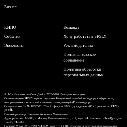
Бизнес
КИНО
Команда
События
Хочу работать в SRSLY
Эксклюзив
Рекламодателям
Пользовательское
соглашение
Политика обработки
персональных данных
© АО «Издательство Семь Дней», 2020-2026. Все права защищены.
Сетевое издание SRSLY зарегистрировано Федеральной службой по надзору в сфере связи,
информационных технологий и массовых коммуникаций (Роскомнадзор).
Свидетельство Эл № ФС77-89167 от 21 февраля 2025 г., учредитель АО «Издательство СЕМЬ
ДНЕЙ».
Главный редактор: Пахомова Анжелика Михайловна
Адрес редакции: 125080, г. Москва, Волоколамское ш., д. 4, корп. 24. Контакты: official@srsly.ru,
+7(495) 742-44-41
Согласно ФЗ от 29.12.2010 №436-ФЗ сайт SRSLY.RU относится к категории информационной