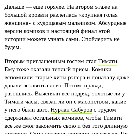
Дальше — еще горячее. На втором этаже на
большой кровати разлеглась «крупная голая
женщина» с худощавым мальчиком. Абсурдные
версии комиков и настоящий финал этой
истории можете узнать сами. Спойлерить не
будем.
Вторым приглашенным гостем стал
Тимати
.
Ему тоже оказали теплый прием. Комики
вспомнили старые хиты рэпера и поначалу даже
давали вставить слово. Потом, правда,
разошлись. Выясняли все подряд: золотые ли у
Тимати часы, связан ли он с масонством, какие
у него были авто.
Нурлан Сабуров
с трудом
сдерживал остальных комиков, чтобы Тимати
все же смог закончить свою и без того длинную
историю. Сама история, конечно, не свежак. По