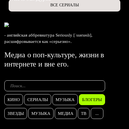
ВСЕ СЕРИАЛЫ
- английская аббревиатура Seriously [ˈsɪərɪəslɪ],
расшифровывается как «серьезно».
Медиа о поп-культуре, жизни в
интернете и вне его.
КИНО
СЕРИАЛЫ
МУЗЫКА
БЛОГЕРЫ
ЗВЕЗДЫ
МУЗЫКА
МЕДИА
ТВ
...