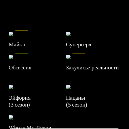
7.5
Майкл
Супергерл
8.2
7.1
Обсессия
Закулисье реальности
Эйфория
Пацаны
(3 сезон)
(5 сезон)
6.3
Who is Mr. Дуров