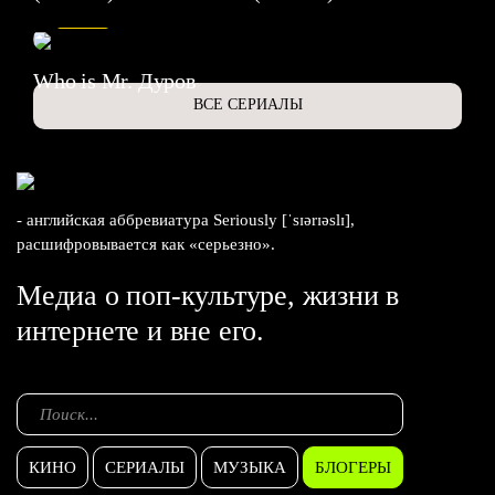
6.3
Who is Mr. Дуров
ВСЕ СЕРИАЛЫ
- английская аббревиатура Seriously [ˈsɪərɪəslɪ],
расшифровывается как «серьезно».
Медиа о поп-культуре, жизни в
интернете и вне его.
КИНО
СЕРИАЛЫ
МУЗЫКА
БЛОГЕРЫ