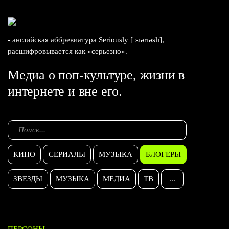
- английская аббревиатура Seriously [ˈsɪərɪəslɪ],
расшифровывается как «серьезно».
Медиа о поп-культуре, жизни в
интернете и вне его.
КИНО
СЕРИАЛЫ
МУЗЫКА
БЛОГЕРЫ
ЗВЕЗДЫ
МУЗЫКА
МЕДИА
ТВ
...
ПЕРСОНЫ