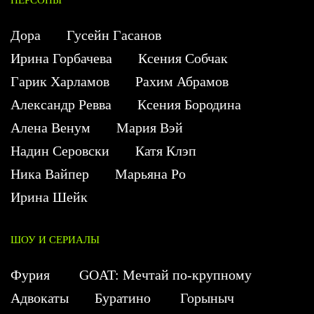
Дора
Гусейн Гасанов
Ирина Горбачева
Ксения Собчак
Гарик Харламов
Рахим Абрамов
Александр Ревва
Ксения Бородина
Алена Венум
Мария Вэй
Надин Серовски
Катя Клэп
Ника Вайпер
Марьяна Ро
Ирина Шейк
ШОУ И СЕРИАЛЫ
Фурия
GOAT: Мечтай по-крупному
Адвокаты
Буратино
Горыныч