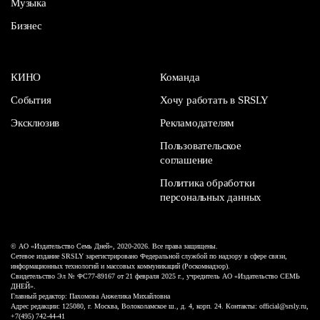
Музыка
Бизнес
КИНО
Команда
События
Хочу работать в SRSLY
Эксклюзив
Рекламодателям
Пользовательское
соглашение
Политика обработки
персональных данных
© АО «Издательство Семь Дней», 2020-2026. Все права защищены.
Сетевое издание SRSLY зарегистрировано Федеральной службой по надзору в сфере связи,
информационных технологий и массовых коммуникаций (Роскомнадзор).
Свидетельство Эл № ФС77-89167 от 21 февраля 2025 г., учредитель АО «Издательство СЕМЬ
ДНЕЙ».
Главный редактор: Пахомова Анжелика Михайловна
Адрес редакции: 125080, г. Москва, Волоколамское ш., д. 4, корп. 24. Контакты: official@srsly.ru,
+7(495) 742-44-41