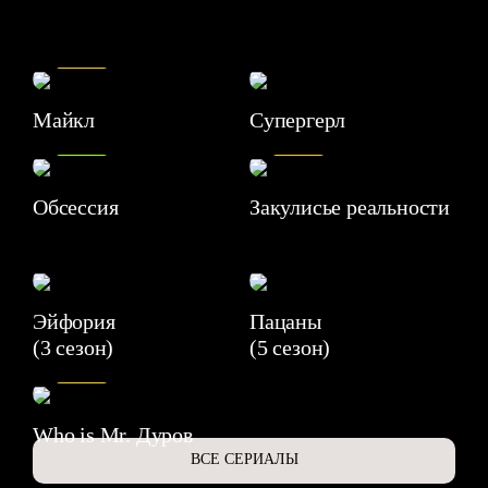
7.5
Майкл
Супергерл
8.2
7.1
Обсессия
Закулисье реальности
Эйфория
Пацаны
(3 сезон)
(5 сезон)
6.3
Who is Mr. Дуров
ВСЕ СЕРИАЛЫ