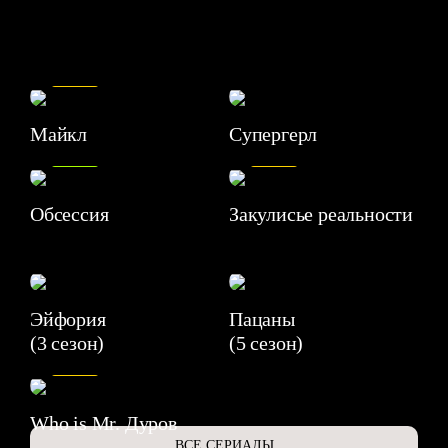
7.5
Майкл
Супергерл
8.2
7.1
Обсессия
Закулисье реальности
Эйфория
Пацаны
(3 сезон)
(5 сезон)
6.3
Who is Mr. Дуров
ВСЕ СЕРИАЛЫ