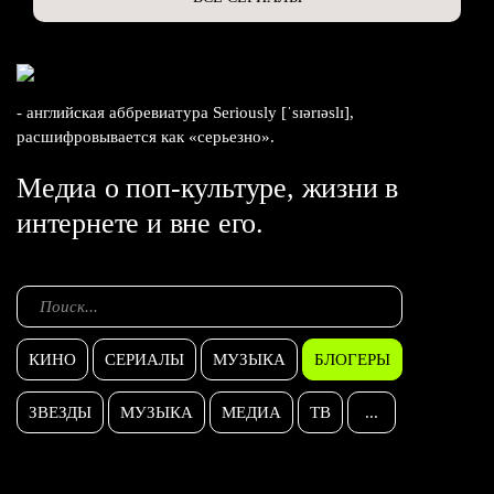
- английская аббревиатура Seriously [ˈsɪərɪəslɪ],
расшифровывается как «серьезно».
Медиа о поп-культуре, жизни в
интернете и вне его.
КИНО
СЕРИАЛЫ
МУЗЫКА
БЛОГЕРЫ
ЗВЕЗДЫ
МУЗЫКА
МЕДИА
ТВ
...