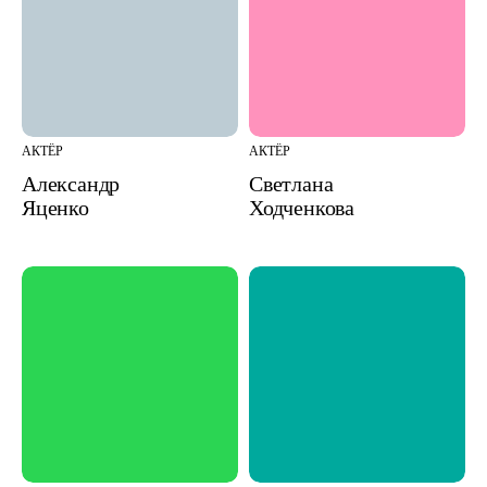
АКТЁР
АКТЁР
Александр
Светлана
Яценко
Ходченкова