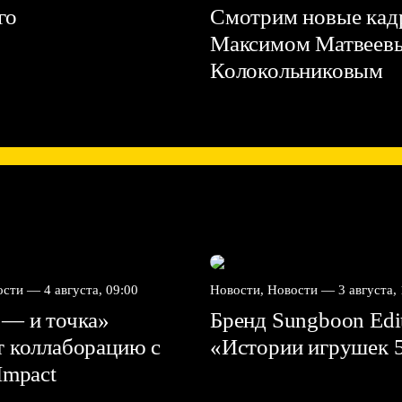
го
Смотрим новые кадр
Максимом Матвеев
Колокольниковым
вости —
4 августа, 09:00
Новости, Новости —
3 августа,
 — и точка»
Бренд Sungboon Edi
т коллаборацию с
«Истории игрушек 
mpact⁠⁠