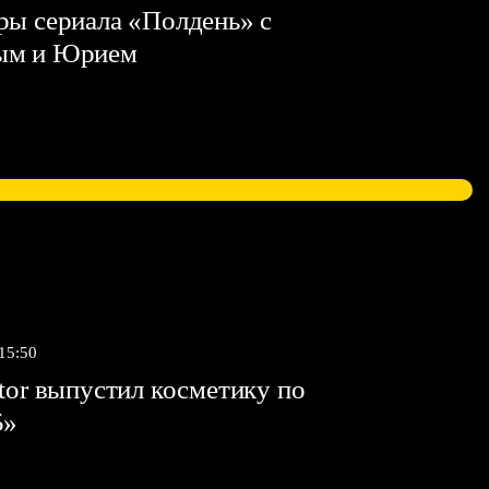
ы сериала «Полдень» с
ым и Юрием
 15:50
tor выпустил косметику по
5»