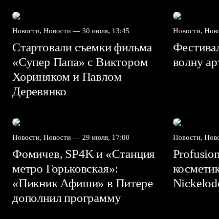
Новости, Новости —
30 июля, 13:45
Новости, Но
Стартовали съемки фильма
Фестива
«Супер Папа» с Виктором
волну а
Хориняком и Павлом
Деревянко
Новости, Новости —
29 июля, 17:00
Новости, Но
Фомичев, SP4K и «Станция
Profusio
метро Горьковская»:
космети
«Пикник Афиши» в Питере
Nickelo
дополнил программу