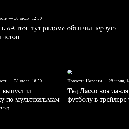
вости —
30 июля, 12:30
ль «Антон тут рядом» объявил первую
ртистов
вости —
28 июля, 18:50
Новости, Новости —
28 июля, 1
n выпустил
Тед Лассо возглавл
ку по мультфильмам
футболу в трейлере
deon