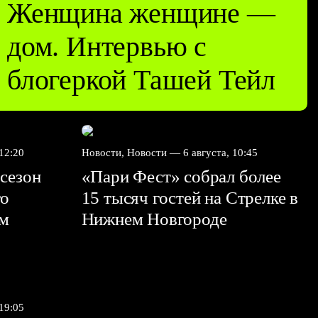
Женщина женщине —
дом. Интервью с
блогеркой Ташей Тейл
 12:20
Новости, Новости —
6 августа, 10:45
сезон
«Пари Фест» собрал более
го
15 тысяч гостей на Стрелке в
ем
Нижнем Новгороде
 19:05