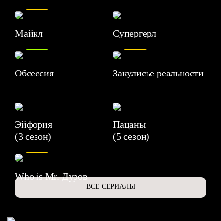
7.5
Майкл
Супергерл
8.2
7.1
Обсессия
Закулисье реальности
Эйфория
Пацаны
(3 сезон)
(5 сезон)
6.3
Who is Mr. Дуров
ВСЕ СЕРИАЛЫ