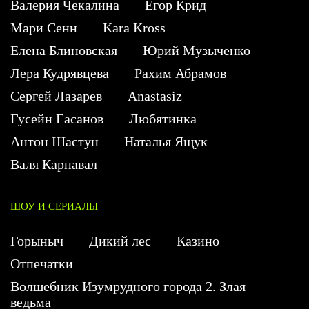
Валерия Чекалина
Егор Крид
Мари Сенн
Kara Kross
Елена Блиновская
Юрий Музыченко
Лера Кудрявцева
Рахим Абрамов
Сергей Лазарев
Anastasiz
Гусейн Гасанов
Любятинка
Антон Шастун
Наталья Ящук
Валя Карнавал
ШОУ И СЕРИАЛЫ
Горыныч
Дикий лес
Казино
Отпечатки
Волшебник Изумрудного города 2. Злая
ведьма