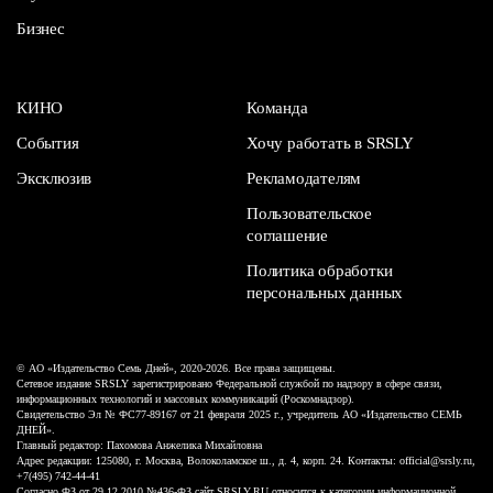
Бизнес
КИНО
Команда
События
Хочу работать в SRSLY
Эксклюзив
Рекламодателям
Пользовательское
соглашение
Политика обработки
персональных данных
© АО «Издательство Семь Дней», 2020-2026. Все права защищены.
Сетевое издание SRSLY зарегистрировано Федеральной службой по надзору в сфере связи,
информационных технологий и массовых коммуникаций (Роскомнадзор).
Свидетельство Эл № ФС77-89167 от 21 февраля 2025 г., учредитель АО «Издательство СЕМЬ
ДНЕЙ».
Главный редактор: Пахомова Анжелика Михайловна
Адрес редакции: 125080, г. Москва, Волоколамское ш., д. 4, корп. 24. Контакты: official@srsly.ru,
+7(495) 742-44-41
Согласно ФЗ от 29.12.2010 №436-ФЗ сайт SRSLY.RU относится к категории информационной