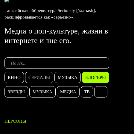
- английская аббревиатура Seriously [ˈsɪərɪəslɪ],
расшифровывается как «серьезно».
Медиа о поп-культуре, жизни в
интернете и вне его.
КИНО
СЕРИАЛЫ
МУЗЫКА
БЛОГЕРЫ
ЗВЕЗДЫ
МУЗЫКА
МЕДИА
ТВ
...
ПЕРСОНЫ