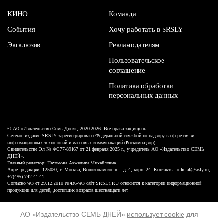
КИНО
Команда
События
Хочу работать в SRSLY
Эксклюзив
Рекламодателям
Пользовательское
соглашение
Политика обработки
персональных данных
© АО «Издательство Семь Дней», 2020-2026. Все права защищены.
Сетевое издание SRSLY зарегистрировано Федеральной службой по надзору в сфере связи,
информационных технологий и массовых коммуникаций (Роскомнадзор).
Свидетельство Эл № ФС77-89167 от 21 февраля 2025 г., учредитель АО «Издательство СЕМЬ
ДНЕЙ».
Главный редактор: Пахомова Анжелика Михайловна
Адрес редакции: 125080, г. Москва, Волоколамское ш., д. 4, корп. 24. Контакты: official@srsly.ru,
+7(495) 742-44-41
Согласно ФЗ от 29.12.2010 №436-ФЗ сайт SRSLY.RU относится к категории информационной
продукции для детей, достигших возраста шестнадцати лет.
Design by White Russian
АО «Издательство СЕМЬ ДНЕЙ»
использует cookie
для