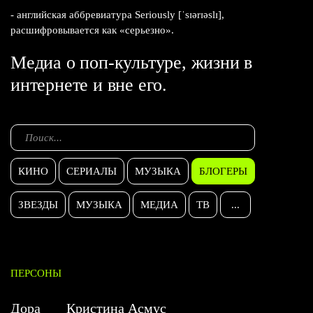
- английская аббревиатура Seriously [ˈsɪərɪəslɪ],
расшифровывается как «серьезно».
Медиа о поп-культуре, жизни в
интернете и вне его.
КИНО
СЕРИАЛЫ
МУЗЫКА
БЛОГЕРЫ
ЗВЕЗДЫ
МУЗЫКА
МЕДИА
ТВ
...
ПЕРСОНЫ
Дора
Кристина Асмус