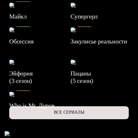
Майкл
Супергерл
8.2
7.1
Обсессия
Закулисье реальности
Эйфория
Пацаны
(3 сезон)
(5 сезон)
6.3
Who is Mr. Дуров
ВСЕ СЕРИАЛЫ