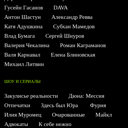
Гусейн Гасанов
DAVA
Антон Шастун
Александр Ревва
Катя Адушкина
Субхан Мамедов
Влад Бумага
Сергей Шнуров
Валерия Чекалина
Роман Каграманов
Валя Карнавал
Елена Блиновская
Михаил Литвин
ШОУ И СЕРИАЛЫ
Закулисье реальности
Дюна: Мессия
Отпечатки
Здесь был Юра
Фурия
Илия Муромец
Очарованные
Майкл
Адвокаты
К себе нежно