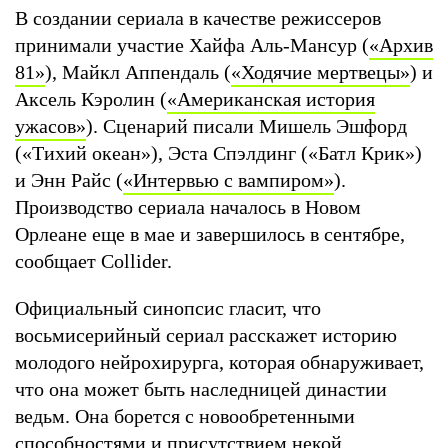
В создании сериала в качестве режиссеров
принимали участие Хайфа Аль-Мансур (
«
Архив
81
»
), Майкл Аппендаль (
«
Ходячие мертвецы
»
) и
Аксель Кэролин (
«
Американская история
ужасов
»
). Сценарий писали Мишель Эшфорд
(«Тихий океан»), Эста Спэлдинг («Батл Крик»)
и Энн Райс (
«
Интервью с вампиром
»
).
Производство сериала началось в Новом
Орлеане еще в мае и завершилось в сентябре,
сообщает Collider.
Официальный синопсис гласит, что
восьмисерийный сериал расскажет историю
молодого нейрохирурга, которая обнаруживает,
что она может быть наследницей династии
ведьм. Она борется с новообретенными
способностями и присутствием некой