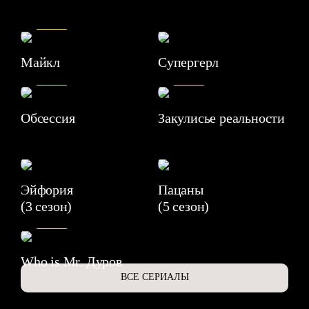
7.5
Майкл
Супергерл
8.2
7.1
Обсессия
Закулисье реальности
Эйфория
Пацаны
(3 сезон)
(5 сезон)
6.3
Who is Mr. Дуров
ВСЕ СЕРИАЛЫ