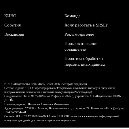
КИНО
Команда
События
Хочу работать в SRSLY
Эксклюзив
Рекламодателям
Пользовательское
соглашение
Политика обработки
персональных данных
© АО «Издательство Семь Дней», 2020-2026. Все права защищены.
Сетевое издание SRSLY зарегистрировано Федеральной службой по надзору в сфере связи,
информационных технологий и массовых коммуникаций (Роскомнадзор).
Свидетельство Эл № ФС77-89167 от 21 февраля 2025 г., учредитель АО «Издательство СЕМЬ
ДНЕЙ».
Главный редактор: Пахомова Анжелика Михайловна
Адрес редакции: 125080, г. Москва, Волоколамское ш., д. 4, корп. 24. Контакты: official@srsly.ru,
+7(495) 742-44-41
Согласно ФЗ от 29.12.2010 №436-ФЗ сайт SRSLY.RU относится к категории информационной
продукции для детей, достигших возраста шестнадцати лет.