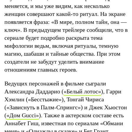
меняется, и мы уже видим, как несколько
женщин совершают какой-то ритуал. На экране
появляется фраза: «В мире, полном тайн, она —
ключ». В предыдущем трейлере сообщили, что в
сериале будет подробно раскрыта тема
мифологии ведьм, включая ритуалы, темную
магию, шабаши и тайные общества. При этом
создатели не забудут уделить внимание
отношениям главных героев.
Ведущих персонажей в фильме сыграли
Александра Даддарио (
«Б
елый лотос
»
), Гарри
Хэмлин («Бесстыжие»), Тонгай Чириса
(«Зависнуть в Палм-Спрингс») и Джек Хьюстон
(
«
Дом Gucci
»
). Также в актерском составе есть
Аннабет Гиш, известная по сериалам «Обмани
меня» и «Однажды в сказке» и Бет Грант,