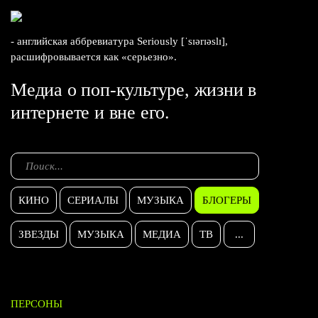
- английская аббревиатура Seriously [ˈsɪərɪəslɪ],
расшифровывается как «серьезно».
Медиа о поп-культуре, жизни в
интернете и вне его.
КИНО
СЕРИАЛЫ
МУЗЫКА
БЛОГЕРЫ
ЗВЕЗДЫ
МУЗЫКА
МЕДИА
ТВ
...
ПЕРСОНЫ