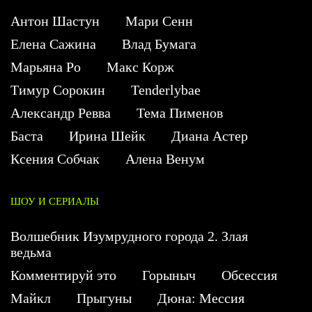
Антон Шастун
Мари Сенн
Елена Сажина
Влад Бумага
Марьяна Ро
Макс Корж
Тимур Сорокин
Tenderlybae
Александр Ревва
Тема Пименов
Баста
Ирина Шейк
Диана Астер
Ксения Собчак
Алена Венум
ШОУ И СЕРИАЛЫ
Волшебник Изумрудного города 2. Злая
ведьма
Комментируй это
Горыныч
Обсессия
Майкл
Прыгуны
Дюна: Мессия