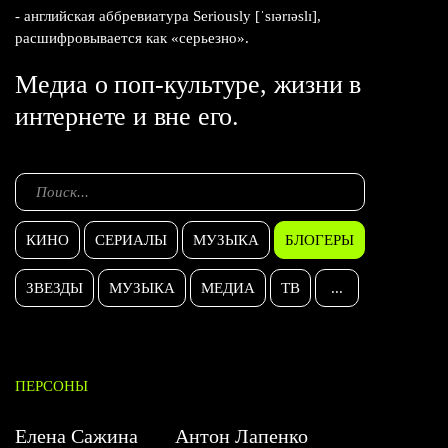
- английская аббревиатура Seriously [ˈsɪərɪəslɪ],
расшифровывается как «серьезно».
Медиа о поп-культуре, жизни в
интернете и вне его.
КИНО
СЕРИАЛЫ
МУЗЫКА
БЛОГЕРЫ
ЗВЕЗДЫ
МУЗЫКА
МЕДИА
ТВ
...
ПЕРСОНЫ
Елена Сажина
Антон Лапенко