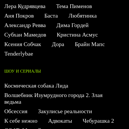
Лера Кудрявцева
Тема Пименов
Аня Покров
Баста
Любятинка
Александр Ревва
Дима Гордей
Субхан Мамедов
Кристина Асмус
Ксения Собчак
Дора
Брайн Мапс
Tenderlybae
ШОУ И СЕРИАЛЫ
Космическая собака Лида
Волшебник Изумрудного города 2. Злая
ведьма
Обсессия
Закулисье реальности
К себе нежно
Адвокаты
Чебурашка 2