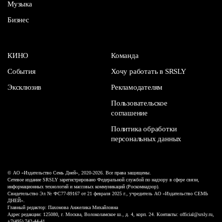
Музыка
Бизнес
КИНО
Команда
События
Хочу работать в SRSLY
Эксклюзив
Рекламодателям
Пользовательское
соглашение
Политика обработки
персональных данных
© АО «Издательство Семь Дней», 2020-2026. Все права защищены.
Сетевое издание SRSLY зарегистрировано Федеральной службой по надзору в сфере связи,
информационных технологий и массовых коммуникаций (Роскомнадзор).
Свидетельство Эл № ФС77-89167 от 21 февраля 2025 г., учредитель АО «Издательство СЕМЬ
ДНЕЙ».
Главный редактор: Пахомова Анжелика Михайловна
Адрес редакции: 125080, г. Москва, Волоколамское ш., д. 4, корп. 24. Контакты: official@srsly.ru,
+7(495) 742-44-41