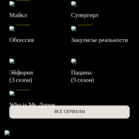
Майкл
Супергерл
8.2
7.1
Обсессия
Закулисье реальности
Эйфория
Пацаны
(3 сезон)
(5 сезон)
6.3
Who is Mr. Дуров
ВСЕ СЕРИАЛЫ