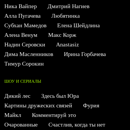
Ника Вайпер
Дмитрий Нагиев
Алла Пугачева
Любятинка
Субхан Мамедов
Елена Шейдлина
Алена Венум
Макс Корж
Надин Серовски
Anastasiz
Дима Масленников
Ирина Горбачева
Тимур Сорокин
ШОУ И СЕРИАЛЫ
Дикий лес
Здесь был Юра
Картины дружеских связей
Фурия
Майкл
Комментируй это
Очарованные
Счастлив, когда ты нет