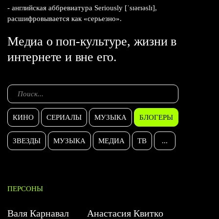
- английская аббревиатура Seriously [ˈsɪərɪəslɪ],
расшифровывается как «серьезно».
Медиа о поп-культуре, жизни в
интернете и вне его.
КИНО
СЕРИАЛЫ
МУЗЫКА
БЛОГЕРЫ
ЗВЕЗДЫ
МУЗЫКА
МЕДИА
ТВ
...
ПЕРСОНЫ
Валя Карнавал
Анастасия Квитко