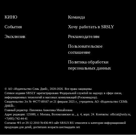
КИНО
Команда
События
Хочу работать в SRSLY
Эксклюзив
Рекламодателям
Пользовательское
соглашение
Политика обработки
персональных данных
© АО «Издательство Семь Дней», 2020-2026. Все права защищены.
Сетевое издание SRSLY зарегистрировано Федеральной службой по надзору в сфере связи,
информационных технологий и массовых коммуникаций (Роскомнадзор).
Свидетельство Эл № ФС77-89167 от 21 февраля 2025 г., учредитель АО «Издательство СЕМЬ
ДНЕЙ».
Главный редактор: Пахомова Анжелика Михайловна
Адрес редакции: 125080, г. Москва, Волоколамское ш., д. 4, корп. 24. Контакты: official@srsly.ru,
+7(495) 742-44-41
Согласно ФЗ от 29.12.2010 №436-ФЗ сайт SRSLY.RU относится к категории информационной
продукции для детей, достигших возраста шестнадцати лет.