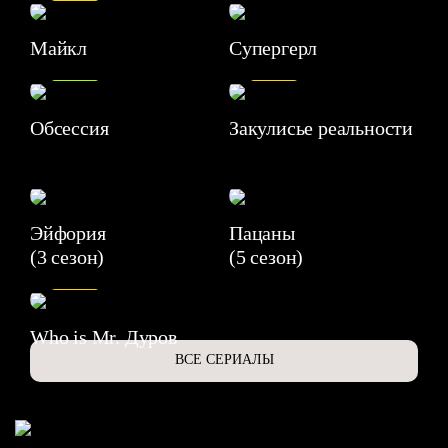
Майкл
Супергерл
8.2
7.1
Обсессия
Закулисье реальности
Эйфория
Пацаны
(3 сезон)
(5 сезон)
6.3
Who is Mr. Дуров
ВСЕ СЕРИАЛЫ