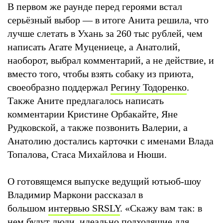
В первом же раунде перед героями встал
серьёзный выбор — в итоге Анита решила, что
лучше слетать в Ухань за 260 тыс рублей, чем
написать Агате Муцениеце, а Анатолий,
наоборот, выбрал комментарий, а не действие, и
вместо того, чтобы взять собаку из приюта,
своеобразно поддержал
Регину Тодоренко
.
Также Аните предлагалось написать
комментарии Кристине Орбакайте, Яне
Рудковской, а также позвонить Валерии, а
Анатолию достались карточки с именами Влада
Топалова, Стаса Михайлова и Нюши.
О готовящемся выпуске ведущий ютьюб-шоу
Владимир Маркони рассказал в
большом
интервью SRSLY
. «Скажу вам так: в
нем будут люди, идеально подходящие для