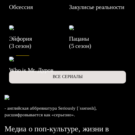
Обсессия
Закулисье реальности
Эйфория
Пацаны
(3 сезон)
(5 сезон)
6.3
Who is Mr. Дуров
ВСЕ СЕРИАЛЫ
- английская аббревиатура Seriously [ˈsɪərɪəslɪ],
расшифровывается как «серьезно».
Медиа о поп-культуре, жизни в