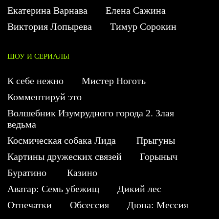
Екатерина Варнава
Елена Сажина
Виктория Лопырева
Тимур Сорокин
ШОУ И СЕРИАЛЫ
К себе нежно
Мистер Ноготь
Комментируй это
Волшебник Изумрудного города 2. Злая
ведьма
Космическая собака Лида
Прыгуны
Картины дружеских связей
Горыныч
Буратино
Казино
Аватар: Семь убежищ
Дикий лес
Отпечатки
Обсессия
Дюна: Мессия