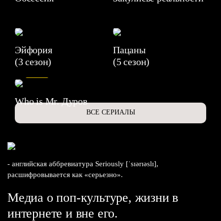
Эйфория
Пацаны
(3 сезон)
(5 сезон)
6.3
Who is Mr. Дуров
ВСЕ СЕРИАЛЫ
- английская аббревиатура Seriously [ˈsɪərɪəslɪ],
расшифровывается как «серьезно».
Медиа о поп-культуре, жизни в
интернете и вне его.