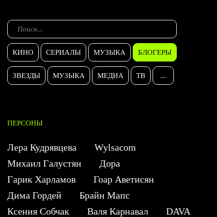
КИНО
СЕРИАЛЫ
МУЗЫКА
БЛОГЕРЫ
ЗВЕЗДЫ
МУЗЫКА
МЕДИА
ТВ
...
ПЕРСОНЫ
Лера Кудрявцева
Wylsacom
Михаил Галустян
Дора
Гарик Харламов
Гоар Аветисян
Дима Гордей
Брайн Мапс
Ксения Собчак
Валя Карнавал
DAVA