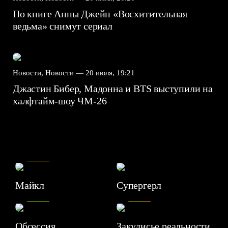
По книге Анны Джейн «Восхитительная
ведьма» снимут сериал
Новости, Новости —
20 июля, 19:21
Джастин Бибер, Мадонна и BTS выступили на
халфтайм-шоу ЧМ-26
7.5
Майкл
Супергерл
8.2
7.1
Обсессия
Закулисье реальности