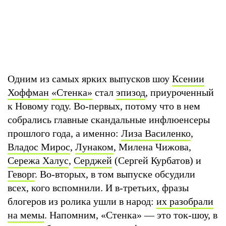
Одним из самых ярких выпусков шоу
Ксении
Хоффман
«Стенка»
стал
эпизод
, приуроченный
к Новому году. Во-первых, потому что в нем
собрались главные скандальные инфлюенсеры
прошлого года, а именно:
Лиза Василенко
,
Владос Мирос
,
Лунаком
, Милена Чижова,
Сережа Халус
,
Серджей
(Сергей Курбатов) и
Геворг
. Во-вторых, в том выпуске обсудили
всех, кого вспомнили. И в-третьих, фразы
блогеров из ролика ушли в народ:
их разобрали
на мемы
. Напомним, «Стенка» — это ток-шоу, в