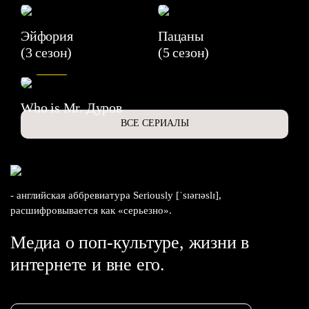
Эйфория
Пацаны
(3 сезон)
(5 сезон)
6.3
Who is Mr. Дуров
ВСЕ СЕРИАЛЫ
- английская аббревиатура Seriously [ˈsɪərɪəslɪ],
расшифровывается как «серьезно».
Медиа о поп-культуре, жизни в
интернете и вне его.