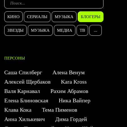
КИНО
СЕРИАЛЫ
МУЗЫКА
БЛОГЕРЫ
ЗВЕЗДЫ
МУЗЫКА
МЕДИА
ТВ
...
ПЕРСОНЫ
Саша Спилберг
Алена Венум
Алексей Щербаков
Kara Kross
Валя Карнавал
Рахим Абрамов
Елена Блиновская
Ника Вайпер
Клава Кока
Тема Пименов
Анна Хилькевич
Дима Гордей