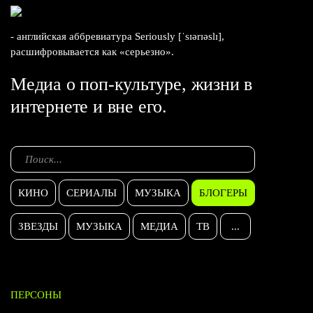
- английская аббревиатура Seriously [ˈsɪərɪəslɪ],
расшифровывается как «серьезно».
Медиа о поп-культуре, жизни в
интернете и вне его.
КИНО
СЕРИАЛЫ
МУЗЫКА
БЛОГЕРЫ
ЗВЕЗДЫ
МУЗЫКА
МЕДИА
ТВ
...
ПЕРСОНЫ