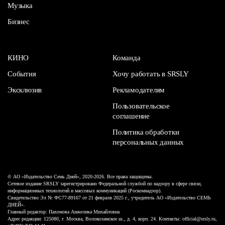
Музыка
Бизнес
КИНО
Команда
События
Хочу работать в SRSLY
Эксклюзив
Рекламодателям
Пользовательское
соглашение
Политика обработки
персональных данных
© АО «Издательство Семь Дней», 2020-2026. Все права защищены.
Сетевое издание SRSLY зарегистрировано Федеральной службой по надзору в сфере связи,
информационных технологий и массовых коммуникаций (Роскомнадзор).
Свидетельство Эл № ФС77-89167 от 21 февраля 2025 г., учредитель АО «Издательство СЕМЬ
ДНЕЙ».
Главный редактор: Пахомова Анжелика Михайловна
Адрес редакции: 125080, г. Москва, Волоколамское ш., д. 4, корп. 24. Контакты: official@srsly.ru,