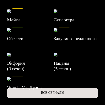
7.5
Майкл
Супергерл
8.2
7.1
Обсессия
Закулисье реальности
Эйфория
Пацаны
(3 сезон)
(5 сезон)
6.3
Who is Mr. Дуров
ВСЕ СЕРИАЛЫ