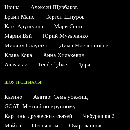
Нюша
Алексей Щербаков
Брайн Мапс
Сергей Шнуров
Катя Адушкина
Мари Сенн
Мария Вэй
Юрий Музыченко
Михаил Галустян
Дима Масленников
Клава Кока
Анна Хилькевич
Anastasiz
Tenderlybae
Дора
ШОУ И СЕРИАЛЫ
Казино
Аватар: Семь убежищ
GOAT: Мечтай по-крупному
Картины дружеских связей
Чебурашка 2
Майкл
Отпечатки
Очарованные