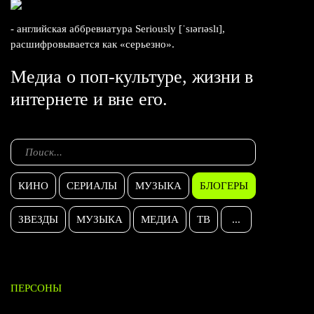
- английская аббревиатура Seriously [ˈsɪərɪəslɪ],
расшифровывается как «серьезно».
Медиа о поп-культуре, жизни в
интернете и вне его.
КИНО
СЕРИАЛЫ
МУЗЫКА
БЛОГЕРЫ
ЗВЕЗДЫ
МУЗЫКА
МЕДИА
ТВ
...
ПЕРСОНЫ