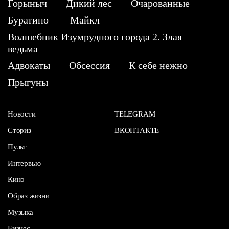
Горыныч
Дикий лес
Очарованные
Буратино
Майкл
Волшебник Изумрудного города 2. Злая
ведьма
Адвокаты
Обсессия
К себе нежно
Прыгуны
Новости
TELEGRAM
Сториз
ВКОНТАКТЕ
Пульт
Интервью
Кино
Образ жизни
Музыка
Бизнес