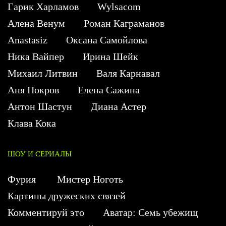
Гарик Харламов
Wylsacom
Алена Венум
Роман Каграманов
Anastasiz
Оксана Самойлова
Ника Вайпер
Ирина Шейк
Михаил Литвин
Валя Карнавал
Аня Покров
Елена Сажина
Антон Шастун
Диана Астер
Клава Кока
ШОУ И СЕРИАЛЫ
Фурия
Мистер Ноготь
Картины дружеских связей
Комментируй это
Аватар: Семь убежищ