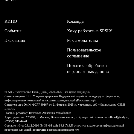
КИНО
Команда
События
Хочу работать в SRSLY
Эксклюзив
Рекламодателям
Пользовательское
соглашение
Политика обработки
персональных данных
© АО «Издательство Семь Дней», 2020-2026. Все права защищены.
Сетевое издание SRSLY зарегистрировано Федеральной службой по надзору в сфере связи,
информационных технологий и массовых коммуникаций (Роскомнадзор).
Свидетельство Эл № ФС77-89167 от 21 февраля 2025 г., учредитель АО «Издательство СЕМЬ
ДНЕЙ».
Главный редактор: Пахомова Анжелика Михайловна
Адрес редакции: 125080, г. Москва, Волоколамское ш., д. 4, корп. 24. Контакты: official@srsly.ru,
+7(495) 742-44-41
Согласно ФЗ от 29.12.2010 №436-ФЗ сайт SRSLY.RU относится к категории информационной
продукции для детей, достигших возраста шестнадцати лет.