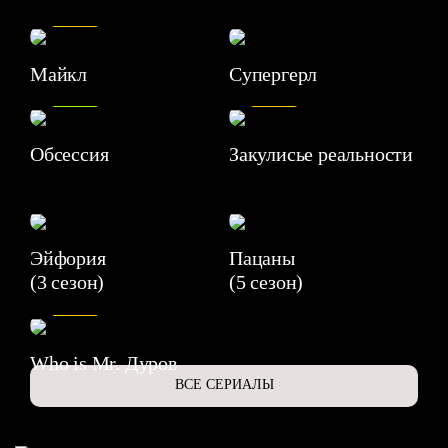
7.5
Майкл
Супергерл
8.2
7.1
Обсессия
Закулисье реальности
Эйфория
Пацаны
(3 сезон)
(5 сезон)
6.3
Who is Mr. Дуров
ВСЕ СЕРИАЛЫ