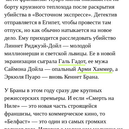
борту круизного теплохода после раскрытия
убийства в «Восточном экспрессе». Детектив
отправляется в Египет, чтобы провести там
отпуск, но как обычно натыкается на новое
дело. Ему приходится расследовать убийство
Линнет Риджуэй-Дойл — молодой
миллионерши и светской львицы. Ее в новой
экранизации сыграла
Галь Гадот
, ее мужа
Саймона Дойла — опальный
Арми Хаммер
, а
Эркюля Пуаро — вновь Кеннет Брана.
У Браны в этом году сразу две крупных
режиссерских премьеры. И если «Смерть на
Ниле» — это новая часть строящейся
франшизы, чисто коммерческое кино, то
«Белфаст» — это один из самых громких
релизов года. История о маленьком мальчике на