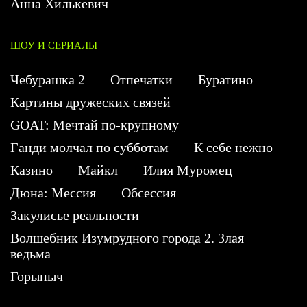
Анна Хилькевич
ШОУ И СЕРИАЛЫ
Чебурашка 2
Отпечатки
Буратино
Картины дружеских связей
GOAT: Мечтай по-крупному
Ганди молчал по субботам
К себе нежно
Казино
Майкл
Илия Муромец
Дюна: Мессия
Обсессия
Закулисье реальности
Волшебник Изумрудного города 2. Злая
ведьма
Горыныч