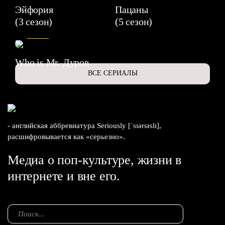
Эйфория
Пацаны
(3 сезон)
(5 сезон)
6.3
Who is Mr. Дуров
ВСЕ СЕРИАЛЫ
- английская аббревиатура Seriously [ˈsɪərɪəslɪ],
расшифровывается как «серьезно».
Медиа о поп-культуре, жизни в
интернете и вне его.