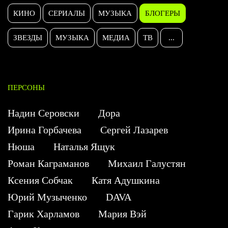
КИНО
СЕРИАЛЫ
МУЗЫКА
БЛОГЕРЫ
ЗВЕЗДЫ
МУЗЫКА
МЕДИА
ТВ
...
ПЕРСОНЫ
Надин Серовски
Дора
Ирина Горбачева
Сергей Лазарев
Нюша
Наталья Ящук
Роман Каграманов
Михаил Галустян
Ксения Собчак
Катя Адушкина
Юрий Музыченко
DAVA
Гарик Харламов
Мария Вэй