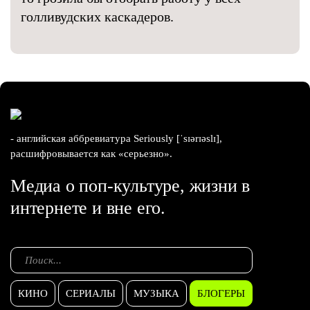
голливудских каскадеров.
- английская аббревиатура Seriously [ˈsɪərɪəslɪ],
расшифровывается как «серьезно».
Медиа о поп-культуре, жизни в
интернете и вне его.
КИНО
СЕРИАЛЫ
МУЗЫКА
БЛОГЕРЫ