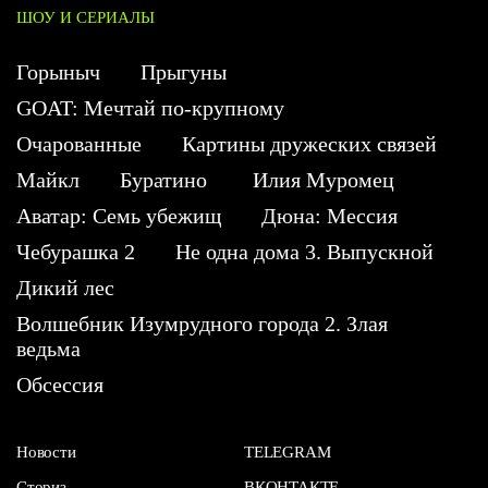
ШОУ И СЕРИАЛЫ
Горыныч
Прыгуны
GOAT: Мечтай по-крупному
Очарованные
Картины дружеских связей
Майкл
Буратино
Илия Муромец
Аватар: Семь убежищ
Дюна: Мессия
Чебурашка 2
Не одна дома 3. Выпускной
Дикий лес
Волшебник Изумрудного города 2. Злая
ведьма
Обсессия
Новости
TELEGRAM
Сториз
ВКОНТАКТЕ