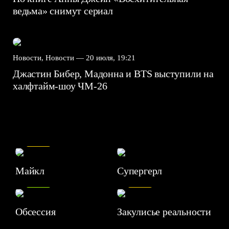
ведьма» снимут сериал
Новости, Новости —
20 июля, 19:21
Джастин Бибер, Мадонна и BTS выступили на
халфтайм-шоу ЧМ-26
7.5
Майкл
Супергерл
8.2
7.1
Обсессия
Закулисье реальности