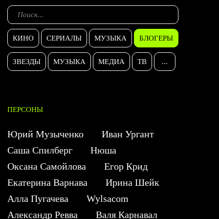
КИНО
СЕРИАЛЫ
МУЗЫКА
БЛОГЕРЫ
ЗВЕЗДЫ
МУЗЫКА
МЕДИА
ТВ
...
ПЕРСОНЫ
Юрий Музыченко
Иван Ургант
Саша Спилберг
Нюша
Оксана Самойлова
Егор Крид
Екатерина Варнава
Ирина Шейк
Алла Пугачева
Wylsacom
Александр Ревва
Валя Карнавал