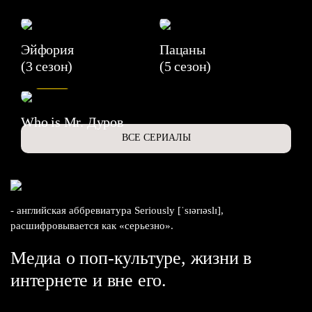
Эйфория
Пацаны
(3 сезон)
(5 сезон)
6.3
Who is Mr. Дуров
ВСЕ СЕРИАЛЫ
- английская аббревиатура Seriously [ˈsɪərɪəslɪ],
расшифровывается как «серьезно».
Медиа о поп-культуре, жизни в
интернете и вне его.