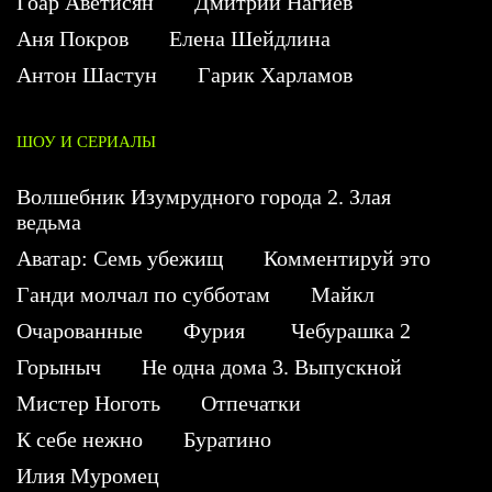
Гоар Аветисян
Дмитрий Нагиев
Аня Покров
Елена Шейдлина
Антон Шастун
Гарик Харламов
ШОУ И СЕРИАЛЫ
Волшебник Изумрудного города 2. Злая
ведьма
Аватар: Семь убежищ
Комментируй это
Ганди молчал по субботам
Майкл
Очарованные
Фурия
Чебурашка 2
Горыныч
Не одна дома 3. Выпускной
Мистер Ноготь
Отпечатки
К себе нежно
Буратино
Илия Муромец