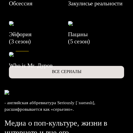
Обсессия
Закулисье реальности
Эйфория
Пацаны
(3 сезон)
(5 сезон)
6.3
Who is Mr. Дуров
ВСЕ СЕРИАЛЫ
- английская аббревиатура Seriously [ˈsɪərɪəslɪ],
расшифровывается как «серьезно».
Медиа о поп-культуре, жизни в
интернете и вне его.