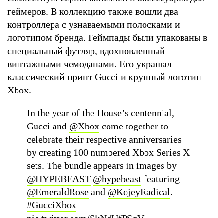
геймеров. В коллекцию также вошли два
контроллера с узнаваемыми полосками и
логотипом бренда. Геймпады были упакованы в
специальный футляр, вдохновленный
винтажными чемоданами. Его украшал
классический принт Gucci и крупный логотип
Xbox.
In the year of the House’s centennial,
Gucci and
@Xbox
come together to
celebrate their respective anniversaries
by creating 100 numbered Xbox Series X
sets. The bundle appears in images by
@HYPEBEAST
@hypebeast
featuring
@EmeraldRose
and
@KojeyRadical
.
#GucciXbox
pic.twitter.com/SkNdUfPSqV