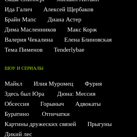
Ида Галич
Алексей Щербаков
Брайн Мапс
Диана Астер
Дима Масленников
Макс Корж
Валерия Чекалина
Елена Блиновская
Тема Пименов
Tenderlybae
ШОУ И СЕРИАЛЫ
Майкл
Илия Муромец
Фурия
Здесь был Юра
Дюна: Мессия
Обсессия
Горыныч
Адвокаты
Буратино
Отпечатки
Картины дружеских связей
Прыгуны
Дикий лес