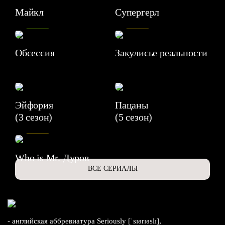
Майкл
Супергерл
8.2
7.1
Обсессия
Закулисье реальности
Эйфория
Пацаны
(3 сезон)
(5 сезон)
6.3
Who is Mr. Дуров
ВСЕ СЕРИАЛЫ
- английская аббревиатура Seriously [ˈsɪərɪəslɪ],