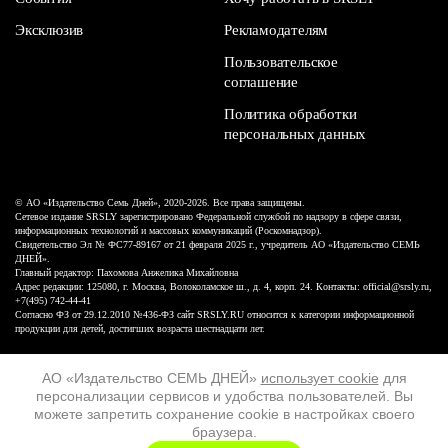
Эксклюзив
Рекламодателям
Пользовательское
соглашение
Политика обработки
персональных данных
© АО «Издательство Семь Дней», 2020-2026. Все права защищены.
Сетевое издание SRSLY зарегистрировано Федеральной службой по надзору в сфере связи,
информационных технологий и массовых коммуникаций (Роскомнадзор).
Свидетельство Эл № ФС77-89167 от 21 февраля 2025 г., учредитель АО «Издательство СЕМЬ
ДНЕЙ».
Главный редактор: Пахомова Анжелика Михайловна
Адрес редакции: 125080, г. Москва, Волоколамское ш., д. 4, корп. 24. Контакты: official@srsly.ru,
+7(495) 742-44-41
Согласно ФЗ от 29.12.2010 №436-ФЗ сайт SRSLY.RU относится к категории информационной
продукции для детей, достигших возраста шестнадцати лет.
Design by White Russian
АО «Издательство СЕМЬ ДНЕЙ»
использует cookie
для
персонализации сервисов и удобства пользователей. Вы
16+
можете запретить сохранение cookie в настройках своего
браузера.