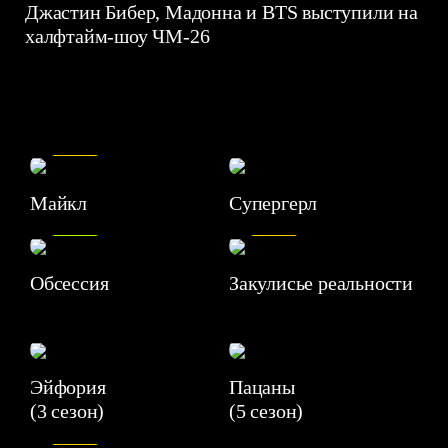
Джастин Бибер, Мадонна и BTS выступили на
халфтайм-шоу ЧМ-26
7.5
Майкл
Супергерл
8.2
7.1
Обсессия
Закулисье реальности
Эйфория
Пацаны
(3 сезон)
(5 сезон)
6.3