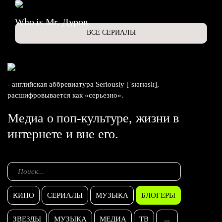
Who is Mr. Дуров
ВСЕ СЕРИАЛЫ
- английская аббревиатура Seriously [ˈsɪərɪəslɪ],
расшифровывается как «серьезно».
Медиа о поп-культуре, жизни в
интернете и вне его.
КИНО
СЕРИАЛЫ
МУЗЫКА
БЛОГЕРЫ
ЗВЕЗДЫ
МУЗЫКА
МЕДИА
ТВ
...