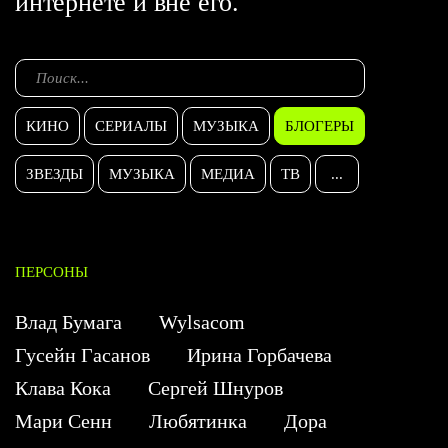
интернете и вне его.
КИНО
СЕРИАЛЫ
МУЗЫКА
БЛОГЕРЫ
ЗВЕЗДЫ
МУЗЫКА
МЕДИА
ТВ
...
ПЕРСОНЫ
Влад Бумага
Wylsacom
Гусейн Гасанов
Ирина Горбачева
Клава Кока
Сергей Шнуров
Мари Сенн
Любятинка
Дора