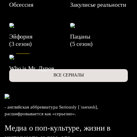
Обсессия
Закулисье реальности
Эйфория
Пацаны
(3 сезон)
(5 сезон)
6.3
Who is Mr. Дуров
ВСЕ СЕРИАЛЫ
- английская аббревиатура Seriously [ˈsɪərɪəslɪ],
расшифровывается как «серьезно».
Медиа о поп-культуре, жизни в