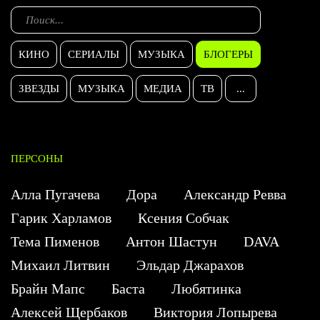
КИНО
СЕРИАЛЫ
МУЗЫКА
БЛОГЕРЫ
ЗВЕЗДЫ
МУЗЫКА
МЕДИА
ТВ
...
ПЕРСОНЫ
Алла Пугачева
Дора
Александр Ревва
Гарик Харламов
Ксения Собчак
Тема Пименов
Антон Шастун
DAVA
Михаил Литвин
Эльдар Джарахов
Брайн Мапс
Баста
Любятинка
Алексей Щербаков
Виктория Лопырева