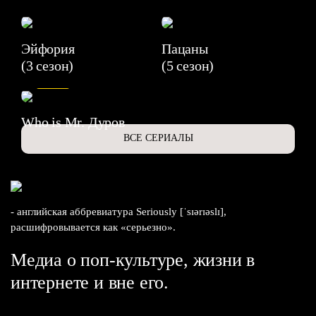
Эйфория
Пацаны
(3 сезон)
(5 сезон)
6.3
Who is Mr. Дуров
ВСЕ СЕРИАЛЫ
- английская аббревиатура Seriously [ˈsɪərɪəslɪ],
расшифровывается как «серьезно».
Медиа о поп-культуре, жизни в
интернете и вне его.