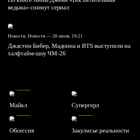
ведьма» снимут сериал
Новости, Новости —
20 июля, 19:21
Джастин Бибер, Мадонна и BTS выступили на
халфтайм-шоу ЧМ-26
7.5
Майкл
Супергерл
8.2
7.1
Обсессия
Закулисье реальности