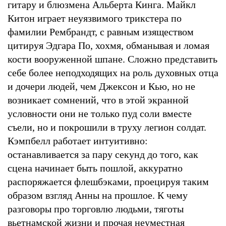
гитару и блюзмена Альберта Кинга. Майкл
Китон играет неуязвимого трикстера по
фамилии Рембрандт, с равным изяществом
цитируя Эдгара По, хохмя, обманывая и ломая
кости вооруженной шпане. Сложно представить
себе более неподходящих на роль духовных отца
и дочери людей, чем Джексон и Кью, но не
возникает сомнений, что в этой экранной
условности они не только пуд соли вместе
съели, но и покрошили в труху легион солдат.
Кэмпбелл работает интуитивно:
останавливается за пару секунд до того, как
сцена начинает быть пошлой, аккуратно
распоряжается флешбэками, проецируя таким
образом взгляд Анны на прошлое. К чему
разговоры про торговлю людьми, тяготы
вьетнамской жизни и прочая неуместная