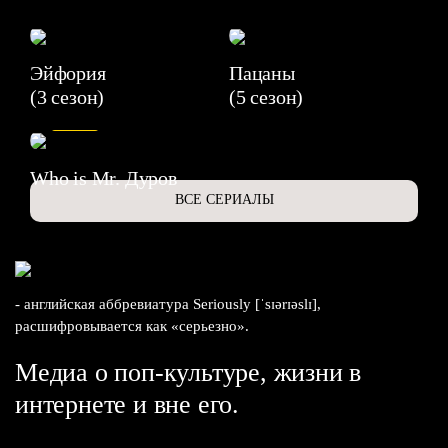
Эйфория
Пацаны
(3 сезон)
(5 сезон)
6.3
Who is Mr. Дуров
ВСЕ СЕРИАЛЫ
- английская аббревиатура Seriously [ˈsɪərɪəslɪ],
расшифровывается как «серьезно».
Медиа о поп-культуре, жизни в
интернете и вне его.