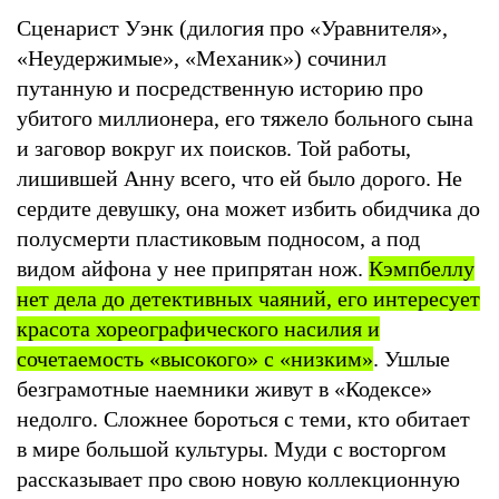
Сценарист Уэнк (дилогия про «Уравнителя»,
«Неудержимые», «Механик») сочинил
путанную и посредственную историю про
убитого миллионера, его тяжело больного сына
и заговор вокруг их поисков. Той работы,
лишившей Анну всего, что ей было дорого. Не
сердите девушку, она может избить обидчика до
полусмерти пластиковым подносом, а под
видом айфона у нее припрятан нож.
Кэмпбеллу
нет дела до детективных чаяний, его интересует
красота хореографического насилия и
сочетаемость «высокого» с «низким»
. Ушлые
безграмотные наемники живут в «Кодексе»
недолго. Сложнее бороться с теми, кто обитает
в мире большой культуры. Муди с восторгом
рассказывает про свою новую коллекционную