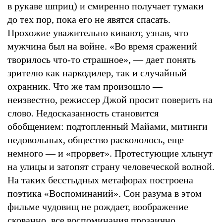
в рукаве шприц) и смиренно получает тумаки
до тех пор, пока его не явятся спасать.
Прохожие уважительно кивают, узнав, что
мужчина был на войне. «Во время сражений
творилось что-то страшное», — дает понять
зрителю как наркодилер, так и случайный
охранник. Что же там произошло —
неизвестно, режиссер Джой просит поверить на
слово. Недосказанность становится
обобщением: подтопленный Майами, митинги
недовольных, общество раскололось, еще
немного — и «прорвет». Протестующие хлынут
на улицы и затопят страну человеческой волной.
На таких бесстыдных метафорах построена
поэтика «Воспоминаний». Сон разума в этом
фильме чудовищ не рождает, воображение
скованно, все воспоминания прозаично