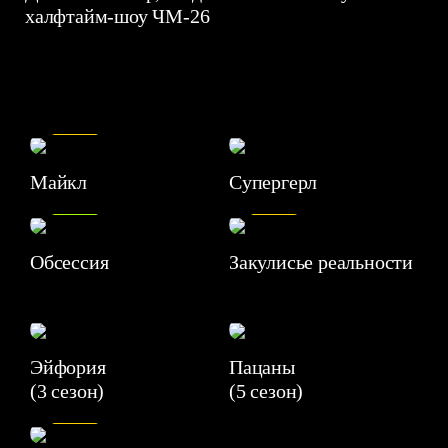
халфтайм-шоу ЧМ-26
7.5
Майкл
Супергерл
8.2
7.1
Обсессия
Закулисье реальности
Эйфория
Пацаны
(3 сезон)
(5 сезон)
6.3