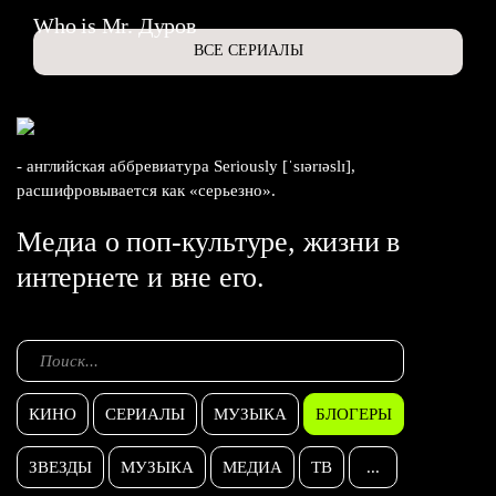
Who is Mr. Дуров
ВСЕ СЕРИАЛЫ
- английская аббревиатура Seriously [ˈsɪərɪəslɪ],
расшифровывается как «серьезно».
Медиа о поп-культуре, жизни в
интернете и вне его.
КИНО
СЕРИАЛЫ
МУЗЫКА
БЛОГЕРЫ
ЗВЕЗДЫ
МУЗЫКА
МЕДИА
ТВ
...