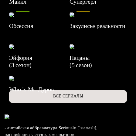
Майкл
Супергерл
8.2
7.1
Обсессия
Закулисье реальности
Эйфория
Пацаны
(3 сезон)
(5 сезон)
6.3
Who is Mr. Дуров
ВСЕ СЕРИАЛЫ
- английская аббревиатура Seriously [ˈsɪərɪəslɪ],
расшифровывается как «серьезно».