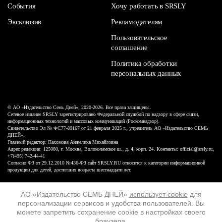
События
Хочу работать в SRSLY
Эксклюзив
Рекламодателям
Пользовательское
соглашение
Политика обработки
персональных данных
© АО «Издательство Семь Дней», 2020-2026. Все права защищены.
Сетевое издание SRSLY зарегистрировано Федеральной службой по надзору в сфере связи,
информационных технологий и массовых коммуникаций (Роскомнадзор).
Свидетельство Эл № ФС77-89167 от 21 февраля 2025 г., учредитель АО «Издательство СЕМЬ
ДНЕЙ».
Главный редактор: Пахомова Анжелика Михайловна
Адрес редакции: 125080, г. Москва, Волоколамское ш., д. 4, корп. 24. Контакты: official@srsly.ru,
+7(495) 742-44-41
Согласно ФЗ от 29.12.2010 №436-ФЗ сайт SRSLY.RU относится к категории информационной
продукции для детей, достигших возраста шестнадцати лет.
Design by White Russian
АО «Издательство СЕМЬ ДНЕЙ»
использует cookie
для
персонализации сервисов и удобства пользователей. Вы
16+
можете запретить сохранение cookie в настройках своего
браузера.