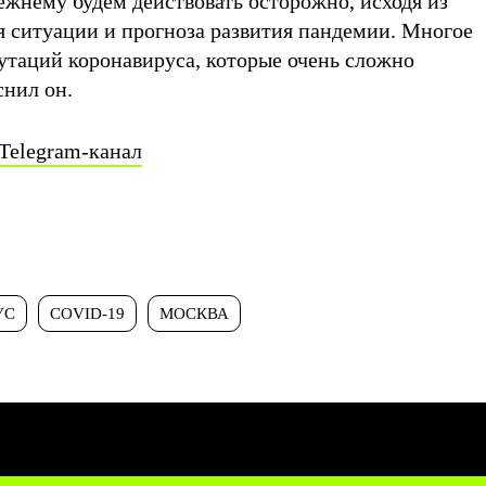
жнему будем действовать осторожно, исходя из
 ситуации и прогноза развития пандемии. Многое
утаций коронавируса, которые очень сложно
снил он.
Telegram-канал
УС
COVID-19
МОСКВА