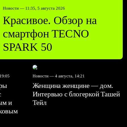
Новости —
11:35, 5 августа 2026
Красивое. Обзор на
смартфон TECNO
SPARK 50
 19:05
Новости —
4 августа, 14:21
дры
Женщина женщине — дом.
с
Интервью с блогеркой Ташей
ым и
Тейл
иковым