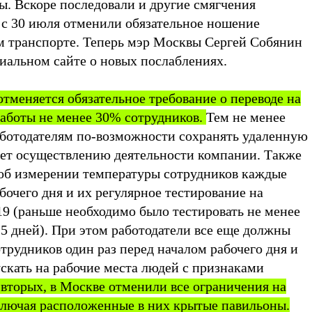
. Вскоре последовали и другие смягчения
 с 30 июля отменили обязательное ношение
м транспорте. Теперь мэр Москвы Сергей Собянин
циальном сайте о новых послаблениях.
 отменяется обязательное требование о переводе на
аботы не менее 30% сотрудников.
Тем не менее
ботодателям по-возможности сохранять удаленную
шает осуществлению деятельности компании. Также
об измерении температуры сотрудников каждые
абочего дня и их регулярное тестирование на
19 (раньше необходимо было тестировать не менее
5 дней). При этом работодатели все еще должны
трудников один раз перед началом рабочего дня и
ускать на рабочие места людей с признаками
вторых, в Москве отменили все ограничения на
ключая расположенные в них крытые павильоны.