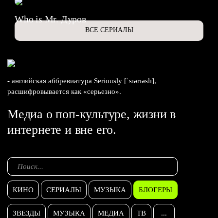
Who is Mr. Дуров
ВСЕ СЕРИАЛЫ
- английская аббревиатура Seriously [ˈsɪərɪəslɪ],
расшифровывается как «серьезно».
Медиа о поп-культуре, жизни в
интернете и вне его.
КИНО
СЕРИАЛЫ
МУЗЫКА
БЛОГЕРЫ
ЗВЕЗДЫ
МУЗЫКА
МЕДИА
ТВ
...