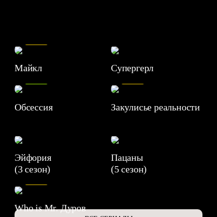
7.5
Майкл
Супергерл
8.2
7.1
Обсессия
Закулисье реальности
Эйфория
Пацаны
(3 сезон)
(5 сезон)
6.3
Who is Mr. Дуров