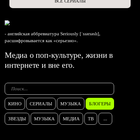
ВСЕ СЕРИАЛЫ
- английская аббревиатура Seriously [ˈsɪərɪəslɪ],
расшифровывается как «серьезно».
Медиа о поп-культуре, жизни в
интернете и вне его.
КИНО
СЕРИАЛЫ
МУЗЫКА
БЛОГЕРЫ
ЗВЕЗДЫ
МУЗЫКА
МЕДИА
ТВ
...