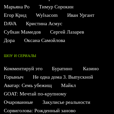
Марьяна Ро
Тимур Сорокин
Егор Крид
Wylsacom
Иван Ургант
DAVA
Кристина Асмус
Субхан Мамедов
Сергей Лазарев
Дора
Оксана Самойлова
ШОУ И СЕРИАЛЫ
Комментируй это
Буратино
Казино
Горыныч
Не одна дома 3. Выпускной
Аватар: Семь убежищ
Майкл
GOAT: Мечтай по-крупному
Очарованные
Закулисье реальности
Сорвиголова: Рожденный заново