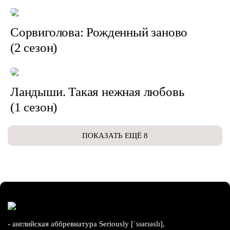
Сорвиголова: Рожденный заново
(2 сезон)
Ландыши. Такая нежная любовь
(1 сезон)
ПОКАЗАТЬ ЕЩЁ 8
- английская аббревиатура Seriously [ˈsɪərɪəslɪ],