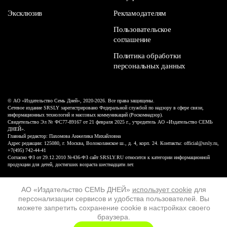
Эксклюзив
Рекламодателям
Пользовательское
соглашение
Политика обработки
персональных данных
© АО «Издательство Семь Дней», 2020-2026. Все права защищены.
Сетевое издание SRSLY зарегистрировано Федеральной службой по надзору в сфере связи,
информационных технологий и массовых коммуникаций (Роскомнадзор).
Свидетельство Эл № ФС77-89167 от 21 февраля 2025 г., учредитель АО «Издательство СЕМЬ
ДНЕЙ».
Главный редактор: Пахомова Анжелика Михайловна
Адрес редакции: 125080, г. Москва, Волоколамское ш., д. 4, корп. 24. Контакты: official@srsly.ru,
+7(495) 742-44-41
Согласно ФЗ от 29.12.2010 №436-ФЗ сайт SRSLY.RU относится к категории информационной
продукции для детей, достигших возраста шестнадцати лет.
Design by White Russian
АО «Издательство СЕМЬ ДНЕЙ»
использует cookie
для
персонализации сервисов и удобства пользователей. Вы
16+
можете запретить сохранение cookie в настройках своего
браузера.
ХОЧУ ЕЩЁ