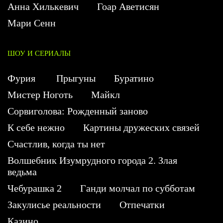
Анна Хилькевич
Гоар Аветисян
Мари Сенн
ШОУ И СЕРИАЛЫ
Фурия
Прыгуны
Буратино
Мистер Ноготь
Майкл
Сорвиголова: Рожденный заново
К себе нежно
Картины дружеских связей
Счастлив, когда ты нет
Волшебник Изумрудного города 2. Злая
ведьма
Чебурашка 2
Ганди молчал по субботам
Закулисье реальности
Отпечатки
Казино