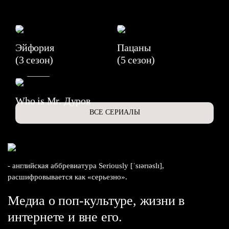
Эйфория
Пацаны
(3 сезон)
(5 сезон)
6.3
Who is Mr. Дуров
ВСЕ СЕРИАЛЫ
- английская аббревиатура Seriously [ˈsɪərɪəslɪ],
расшифровывается как «серьезно».
Медиа о поп-культуре, жизни в
интернете и вне его.