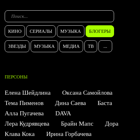
КИНО
СЕРИАЛЫ
МУЗЫКА
БЛОГЕРЫ
ЗВЕЗДЫ
МУЗЫКА
МЕДИА
ТВ
...
ПЕРСОНЫ
Елена Шейдлина
Оксана Самойлова
Тема Пименов
Дина Саева
Баста
Алла Пугачева
DAVA
Лера Кудрявцева
Брайн Мапс
Дора
Клава Кока
Ирина Горбачева