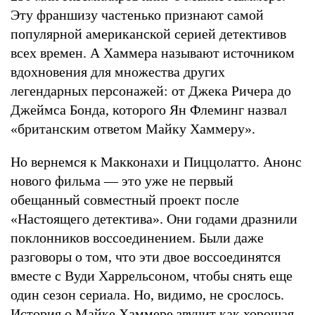
Эту франшизу частенько признают самой
популярной американской серией детективов
всех времен. А Хаммера называют источником
вдохновения для множества других
легендарных персонажей: от Джека Ричера до
Джеймса Бонда, которого Ян Флеминг назвал
«британским ответом Майку Хаммеру».
Но вернемся к Макконахи и Пиццолатто. Анонс
нового фильма — это уже не первый
обещанный совместный проект после
«Настоящего детектива». Они годами дразнили
поклонников воссоединением. Были даже
разговоры о том, что эти двое воссоединятся
вместе с Вуди Харрельсоном, чтобы снять еще
один сезон сериала. Но, видимо, не срослось.
История о Майке Хаммере звучит как хорошая