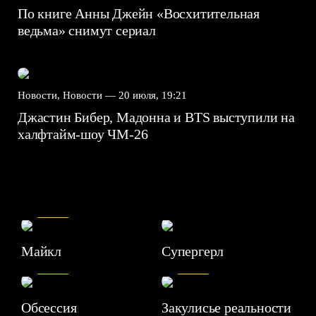
По книге Анны Джейн «Восхитительная
ведьма» снимут сериал
Новости, Новости —
20 июля, 19:21
Джастин Бибер, Мадонна и BTS выступили на
халфтайм-шоу ЧМ-26
7.5
Майкл
Супергерл
8.2
7.1
Обсессия
Закулисье реальности