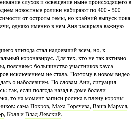
веивание слухов и освещение ныне происходящего в
еднем новостные ролики набирают по 400 - 500
исимости от остроты темы, но крайний выпуск пока
сячи, однако именно в нем Аня раскрыла важную
шего эпизода стал надоевший всем, но, к
альный коронавирус. Для тех, кто не так активно
ы, поясняем: большинство участников хауса
ров исключением не стала. Поэтому в новом видео
дать о наболевшем. По словам Ани, ситуация
ь: так, если полгода назад в доме болели
ка, то на момент записи ролика в плену короны
ников: сама Покров,
Маха Горячева
,
Ваша Маруся
,
ер
, Коля и
Влад Левский
.