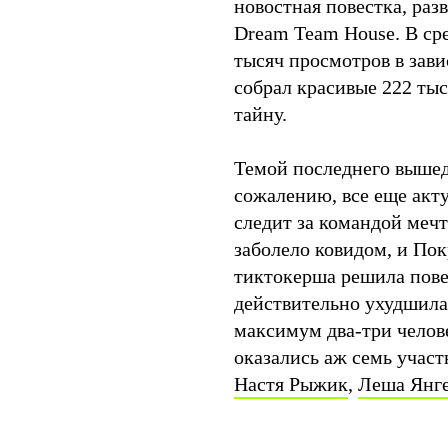
новостная повестка, раз
Dream Team House. В ср
тысяч просмотров в зав
собрал красивые 222 ты
тайну.
Темой последнего вышед
сожалению, все еще акту
следит за командой мечт
заболело ковидом, и Пок
тиктокерша решила пове
действительно ухудшилас
максимум два-три челове
оказались аж семь участ
Настя Рыжик
,
Леша Янг