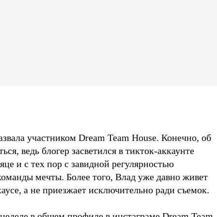
азвала участником Dream Team House. Конечно, об
ься, ведь блогер засветился в тикток-аккаунте
це и с тех пор с завидной регулярностью
команды мечты. Более того, Влад уже давно живет
хаусе, а не приезжает исключительно ради съемок.
 неделе в общем профиле в инстаграме Dream Team