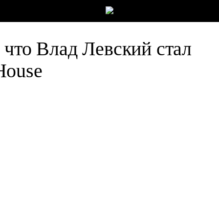
 что Влад Левский стал
House