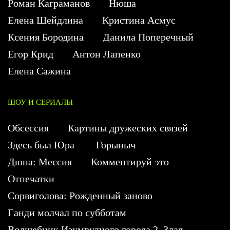
Роман Каграманов
Нюша
Елена Шейдлина
Кристина Асмус
Ксения Бородина
Данила Поперечный
Егор Крид
Антон Лапенко
Елена Сажина
ШОУ И СЕРИАЛЫ
Обсессия
Картины дружеских связей
Здесь был Юра
Горыныч
Дюна: Мессия
Комментируй это
Отпечатки
Сорвиголова: Рожденный заново
Ганди молчал по субботам
Волшебник Изумрудного города 2. Злая