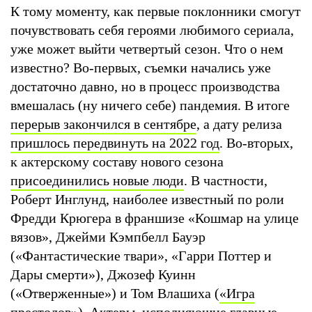
К тому моменту, как первые поклонники смогут
почувствовать себя героями любимого сериала,
уже может выйти четвертый сезон. Что о нем
известно? Во-первых, съемки начались уже
достаточно давно, но в процесс производства
вмешалась (ну ничего себе) пандемия. В итоге
перерыв закончился в сентябре
, а дату релиза
пришлось передвинуть на 2022 год
. Во-вторых,
к актерскому составу нового сезона
присоединились новые люди
. В частности,
Роберт Инглунд, наиболее известный по роли
Фредди Крюгера в франшизе «Кошмар на улице
вязов», Джейми Кэмпбелл Бауэр
(«Фантастические твари», «Гарри Поттер и
Дары смерти»), Джозеф Куинн
(«Отверженные») и Том Влашиха (
«Игра
престолов»
). Актеры, исполняющие главные