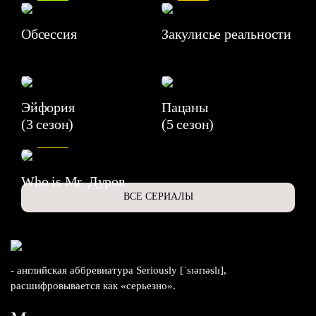
Обсессия
Закулисье реальности
Эйфория
Пацаны
(3 сезон)
(5 сезон)
6.3
Who is Mr. Дуров
ВСЕ СЕРИАЛЫ
- английская аббревиатура Seriously [ˈsɪərɪəslɪ],
расшифровывается как «серьезно».