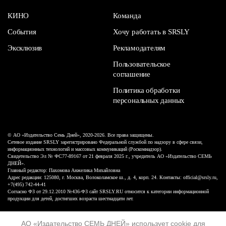
КИНО
Команда
События
Хочу работать в SRSLY
Эксклюзив
Рекламодателям
Пользовательское
соглашение
Политика обработки
персональных данных
© АО «Издательство Семь Дней», 2020-2026. Все права защищены.
Сетевое издание SRSLY зарегистрировано Федеральной службой по надзору в сфере связи,
информационных технологий и массовых коммуникаций (Роскомнадзор).
Свидетельство Эл № ФС77-89167 от 21 февраля 2025 г., учредитель АО «Издательство СЕМЬ
ДНЕЙ».
Главный редактор: Пахомова Анжелика Михайловна
Адрес редакции: 125080, г. Москва, Волоколамское ш., д. 4, корп. 24. Контакты: official@srsly.ru,
+7(495) 742-44-41
Согласно ФЗ от 29.12.2010 №436-ФЗ сайт SRSLY.RU относится к категории информационной
продукции для детей, достигших возраста шестнадцати лет.
Design by White Russian
АО «Издательство СЕМЬ ДНЕЙ»
использует cookie
для