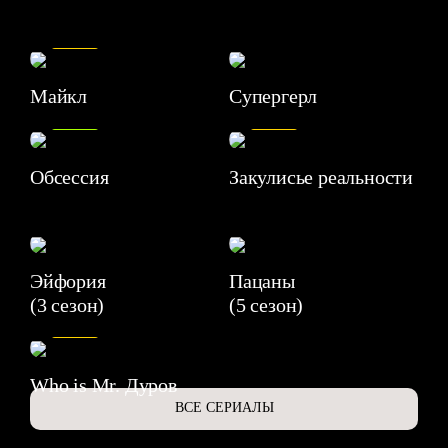
7.5
Майкл
Супергерл
8.2
7.1
Обсессия
Закулисье реальности
Эйфория
Пацаны
(3 сезон)
(5 сезон)
6.3
Who is Mr. Дуров
ВСЕ СЕРИАЛЫ