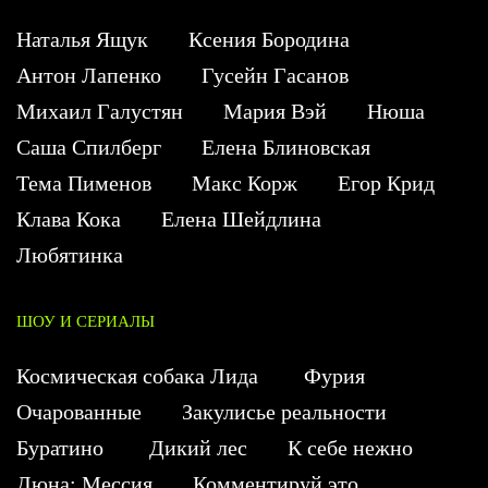
Наталья Ящук
Ксения Бородина
Антон Лапенко
Гусейн Гасанов
Михаил Галустян
Мария Вэй
Нюша
Саша Спилберг
Елена Блиновская
Тема Пименов
Макс Корж
Егор Крид
Клава Кока
Елена Шейдлина
Любятинка
ШОУ И СЕРИАЛЫ
Космическая собака Лида
Фурия
Очарованные
Закулисье реальности
Буратино
Дикий лес
К себе нежно
Дюна: Мессия
Комментируй это