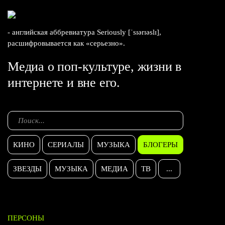
- английская аббревиатура Seriously [ˈsɪərɪəslɪ],
расшифровывается как «серьезно».
Медиа о поп-культуре, жизни в
интернете и вне его.
КИНО
СЕРИАЛЫ
МУЗЫКА
БЛОГЕРЫ
ЗВЕЗДЫ
МУЗЫКА
МЕДИА
ТВ
...
ПЕРСОНЫ