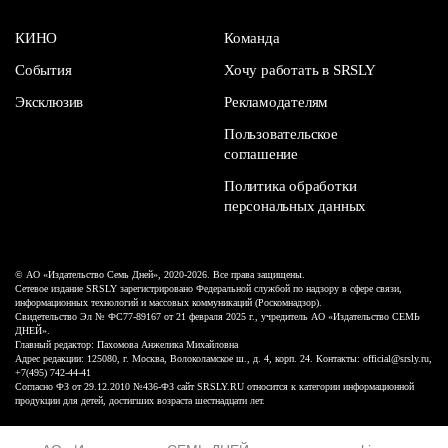
КИНО
Команда
События
Хочу работать в SRSLY
Эксклюзив
Рекламодателям
Пользовательское
соглашение
Политика обработки
персональных данных
© АО «Издательство Семь Дней», 2020-2026. Все права защищены.
Сетевое издание SRSLY зарегистрировано Федеральной службой по надзору в сфере связи,
информационных технологий и массовых коммуникаций (Роскомнадзор).
Свидетельство Эл № ФС77-89167 от 21 февраля 2025 г., учредитель АО «Издательство СЕМЬ
ДНЕЙ».
Главный редактор: Пахомова Анжелика Михайловна
Адрес редакции: 125080, г. Москва, Волоколамское ш., д. 4, корп. 24. Контакты: official@srsly.ru,
+7(495) 742-44-41
Согласно ФЗ от 29.12.2010 №436-ФЗ сайт SRSLY.RU относится к категории информационной
продукции для детей, достигших возраста шестнадцати лет.
Design by White Russian