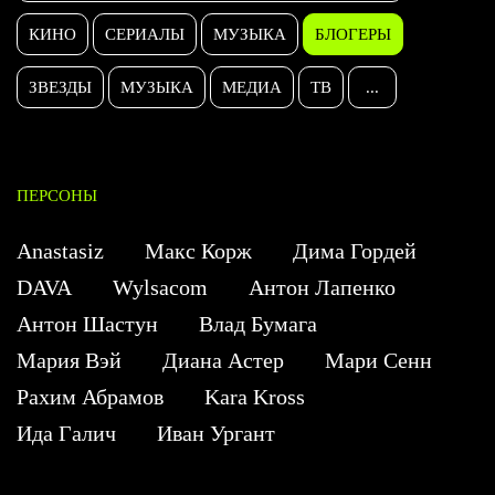
КИНО
СЕРИАЛЫ
МУЗЫКА
БЛОГЕРЫ
ЗВЕЗДЫ
МУЗЫКА
МЕДИА
ТВ
...
ПЕРСОНЫ
Anastasiz
Макс Корж
Дима Гордей
DAVA
Wylsacom
Антон Лапенко
Антон Шастун
Влад Бумага
Мария Вэй
Диана Астер
Мари Сенн
Рахим Абрамов
Kara Kross
Ида Галич
Иван Ургант