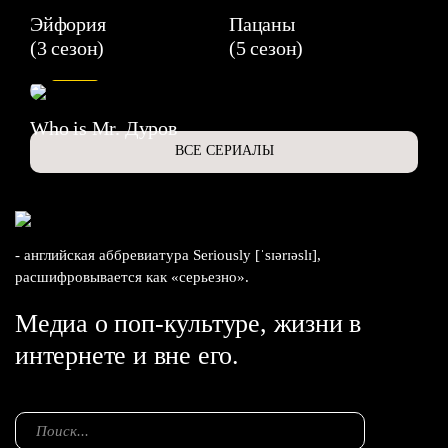
Эйфория
Пацаны
(3 сезон)
(5 сезон)
6.3
Who is Mr. Дуров
ВСЕ СЕРИАЛЫ
- английская аббревиатура Seriously [ˈsɪərɪəslɪ],
расшифровывается как «серьезно».
Медиа о поп-культуре, жизни в
интернете и вне его.