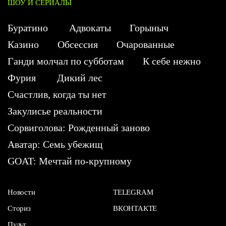
ШОУ И СЕРИАЛЫ
Буратино
Адвокаты
Горыныч
Казино
Обсессия
Очарованные
Ганди молчал по субботам
К себе нежно
Фурия
Дикий лес
Счастлив, когда ты нет
Закулисье реальности
Сорвиголова: Рожденный заново
Аватар: Семь убежищ
GOAT: Мечтай по-крупному
Новости
TELEGRAM
Сториз
ВКОНТАКТЕ
Пульт