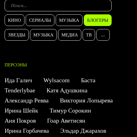
КИНО
СЕРИАЛЫ
МУЗЫКА
БЛОГЕРЫ
ЗВЕЗДЫ
МУЗЫКА
МЕДИА
ТВ
...
ПЕРСОНЫ
Ида Галич
Wylsacom
Баста
Tenderlybae
Катя Адушкина
Александр Ревва
Виктория Лопырева
Ирина Шейк
Тимур Сорокин
Аня Покров
Гоар Аветисян
Ирина Горбачева
Эльдар Джарахов