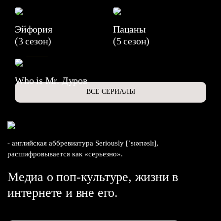
Эйфория
Пацаны
(3 сезон)
(5 сезон)
6.3
Who is Mr. Дуров
ВСЕ СЕРИАЛЫ
- английская аббревиатура Seriously [ˈsɪərɪəslɪ],
расшифровывается как «серьезно».
Медиа о поп-культуре, жизни в
интернете и вне его.