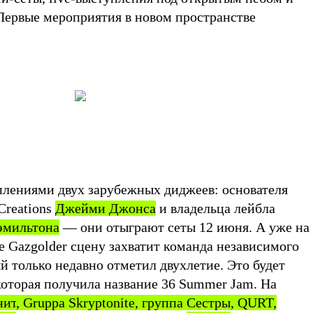
 Первые мероприятия в новом пространстве
плениями двух зарубежных диджеев: основателя
Creations
Джейми Джонса
и владельца лейбла
эмильтона
— они отыграют сеты 12 июня. А уже на
 Gazgolder сцену захватит команда независимого
й только недавно отметил двухлетие. Это будет
которая получила название 36 Summer Jam. На
нит
, Gruppa Skryptonite, группа
Cестры
, QURT,