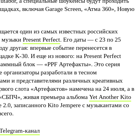
tabor, а специальные шоукейсы будут проходить
щадках, включая Garage Screen, «Атма 360», Новую
ащается один из самых известных российских
й музыки
Present Perfect
. Его даты — с 23 по 25
году другая: впервые событие перенесется в
адке K-30. И еще из нового: на Present Perfect
раммный блок — «PPF Артефакты». Это серия
е организаторы разработали в тесном
тами и представителями различных креативных
вого слота «Артефактов» намечена на 24 июля, а в
 «СБПЧ», живая премьера альбома
Yet Another Kito
 2.0, записанного Kito Jempere с музыкантами со
всего.
Telegram-канал