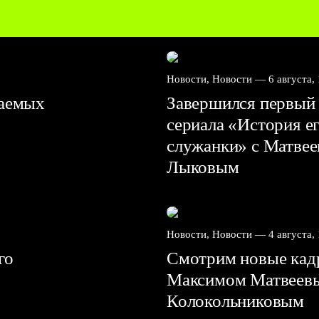
Новости, Новости —
6 августа,
ваемых
Завершился первый 
сериала «История е
служанки» с Матве
Лыковым
Новости, Новости —
4 августа,
го
Смотрим новые кадр
Максимом Матвеев
Колокольниковым