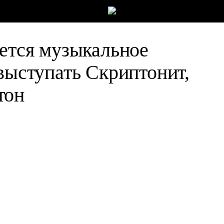
оется музыкальное
 выступать Скриптонит,
тон