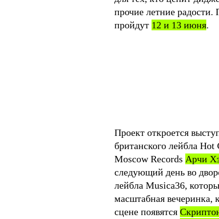
прочие летние радости.
пройдут
12 и 13 июня
.
Проект откроется высту
британского лейбла Hot 
Moscow Records
Арчи Х
следующий день во дворе
лейбла Musica36, которы
масштабная вечеринка, 
сцене появятся
Cкрипто