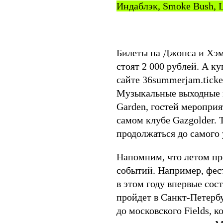
Индаблэк, Smoke Bush, 
Билеты на Джонса и Хэми
стоят 2 000 рублей. А к
сайте 36summerjam.ticket
Музыкальные выходные н
Garden, гостей меропри
самом клубе Gazgolder. 
продолжаться до самого 
Напомним, что летом п
событий. Например, фе
в этом году впервые сос
пройдет в Санкт-Петербу
до московского Fields, 