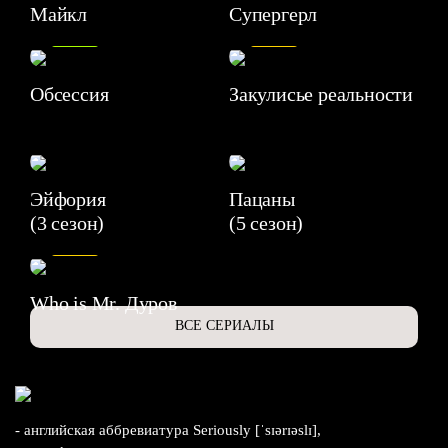
Майкл
Супергерл
8.2
7.1
Обсессия
Закулисье реальности
Эйфория
Пацаны
(3 сезон)
(5 сезон)
6.3
Who is Mr. Дуров
ВСЕ СЕРИАЛЫ
- английская аббревиатура Seriously [ˈsɪərɪəslɪ],