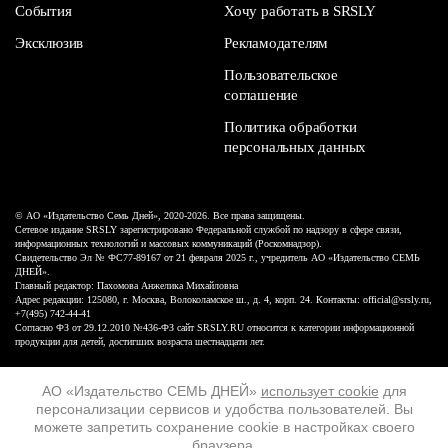
События
Хочу работать в SRSLY
Эксклюзив
Рекламодателям
Пользовательское
соглашение
Политика обработки
персональных данных
© АО «Издательство Семь Дней», 2020-2026. Все права защищены.
Сетевое издание SRSLY зарегистрировано Федеральной службой по надзору в сфере связи,
информационных технологий и массовых коммуникаций (Роскомнадзор).
Свидетельство Эл № ФС77-89167 от 21 февраля 2025 г., учредитель АО «Издательство СЕМЬ
ДНЕЙ».
Главный редактор: Пахомова Анжелика Михайловна
Адрес редакции: 125080, г. Москва, Волоколамское ш., д. 4, корп. 24. Контакты: official@srsly.ru,
+7(495) 742-44-41
Согласно ФЗ от 29.12.2010 №436-ФЗ сайт SRSLY.RU относится к категории информационной
продукции для детей, достигших возраста шестнадцати лет.
Design by White Russian
АО «Издательство СЕМЬ ДНЕЙ»
использует cookie
для
персонализации сервисов и удобства пользователей. Вы
16+
можете запретить сохранение cookie в настройках своего
браузера.