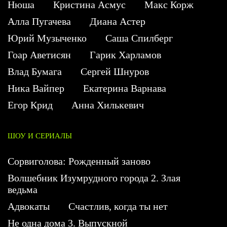
Нюша
Кристина Асмус
Макс Корж
Алла Пугачева
Диана Астер
Юрий Музыченко
Саша Спилберг
Гоар Аветисян
Гарик Харламов
Влад Бумага
Сергей Шнуров
Ника Вайпер
Екатерина Варнава
Егор Крид
Анна Хилькевич
ШОУ И СЕРИАЛЫ
Сорвиголова: Рожденный заново
Волшебник Изумрудного города 2. Злая
ведьма
Адвокаты
Счастлив, когда ты нет
Не одна дома 3. Выпускной