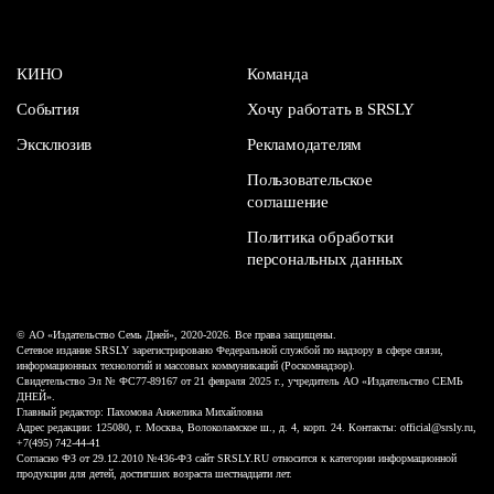
КИНО
Команда
События
Хочу работать в SRSLY
Эксклюзив
Рекламодателям
Пользовательское
соглашение
Политика обработки
персональных данных
© АО «Издательство Семь Дней», 2020-2026. Все права защищены.
Сетевое издание SRSLY зарегистрировано Федеральной службой по надзору в сфере связи,
информационных технологий и массовых коммуникаций (Роскомнадзор).
Свидетельство Эл № ФС77-89167 от 21 февраля 2025 г., учредитель АО «Издательство СЕМЬ
ДНЕЙ».
Главный редактор: Пахомова Анжелика Михайловна
Адрес редакции: 125080, г. Москва, Волоколамское ш., д. 4, корп. 24. Контакты: official@srsly.ru,
+7(495) 742-44-41
Согласно ФЗ от 29.12.2010 №436-ФЗ сайт SRSLY.RU относится к категории информационной
продукции для детей, достигших возраста шестнадцати лет.