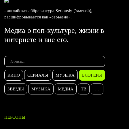
- английская аббревиатура Seriously [ˈsɪərɪəslɪ],
расшифровывается как «серьезно».
Медиа о поп-культуре, жизни в
интернете и вне его.
КИНО
СЕРИАЛЫ
МУЗЫКА
БЛОГЕРЫ
ЗВЕЗДЫ
МУЗЫКА
МЕДИА
ТВ
...
ПЕРСОНЫ