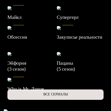
7.5
Майкл
Супергерл
8.2
7.1
Обсессия
Закулисье реальности
Эйфория
Пацаны
(3 сезон)
(5 сезон)
6.3
Who is Mr. Дуров
ВСЕ СЕРИАЛЫ